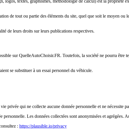
, logos, textes, graphismes, méthodologie de calcul) est la propriété ex
ion de tout ou partie des éléments du site, quel que soit le moyen ou le p
lité de leurs droits sur leurs publications respectives.
ossible sur QuelleAutoChoisir.FR. Toutefois, la société ne pourra être 
ient se substituer à un essai personnel du véhicule.
la vie privée qui ne collecte aucune donnée personnelle et ne nécessite 
personnelle. Les données collectées sont anonymisées et agrégées. Aucu
consultez :
https://plausible.io/privacy