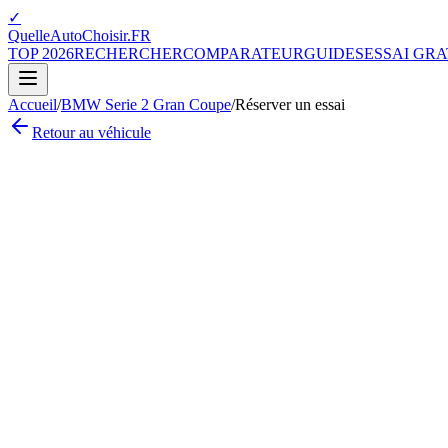
✓
QuelleAutoChoisir.FR
TOP 2026
RECHERCHER
COMPARATEUR
GUIDES
ESSAI GRA
Accueil
/
BMW
Serie 2 Gran Coupe
/
Réserver un essai
Retour au véhicule