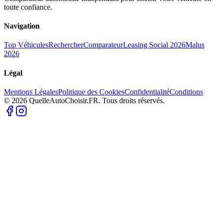
toute confiance.
Navigation
Top Véhicules
Rechercher
Comparateur
Leasing Social 2026
Malus
2026
Légal
Mentions Légales
Politique des Cookies
Confidentialité
Conditions
© 2026 QuelleAutoChoisir.FR. Tous droits réservés.