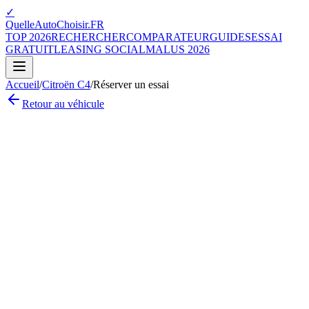
✓
QuelleAutoChoisir.FR
TOP 2026
RECHERCHER
COMPARATEUR
GUIDES
ESSAI
GRATUIT
LEASING SOCIAL
MALUS 2026
Accueil
/
Citroën
C4
/
Réserver un essai
Retour au véhicule