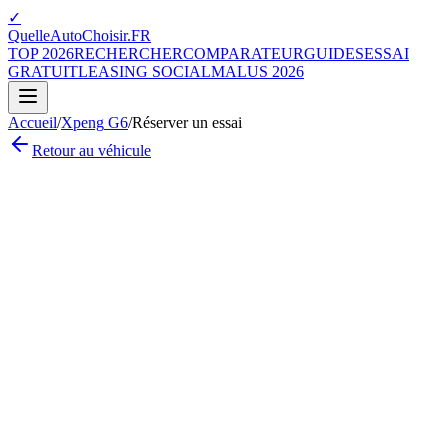
✓
QuelleAutoChoisir.FR
TOP 2026
RECHERCHER
COMPARATEUR
GUIDES
ESSAI
GRATUIT
LEASING SOCIAL
MALUS 2026
Accueil
/
Xpeng
G6
/
Réserver un essai
Retour au véhicule