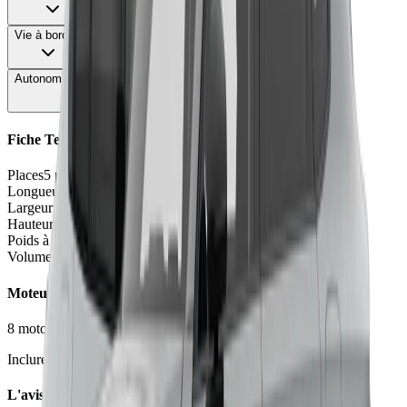
Vie à bord
76
Autonomie & Recharge
78
Fiche Technique
Places
5 places
Longueur
5.06
m
Largeur
1.90
m
Hauteur
1.51 - 1.52
m
Poids à vide
1725 - 2380
kg
Volume coffre
490 - 520
L
Moteurs et Finitions
8
motorisation
s
•
3
finition
s
Inclure Malus 2026
L'avis des experts