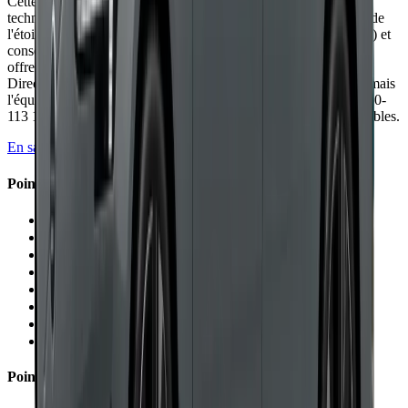
Cette Classe E W214 impressionne par son confort hors pair, sa
technologie MBUX de pointe et sa qualité de fabrication digne de
l'étoile. Les diesels brillent par leur autonomie record (1 100 km) et
consommations basses (5,7-6,9 l/100 km), tandis que les PHEV
offrent 90 km réels en électrique mais sacrifient le coffre (370 l).
Direction aseptisée et commandes molles déçoivent les pilotes, mais
l'équilibre confort/tenue de route séduit. Tarifs très élevés (64 750-
113 150 €) réservent cette routière raffinée aux budgets confortables.
En savoir plus →
Points Forts
✓
Confort exceptionnel avec suspension pneumatique
✓
Insonorisation exemplaire et silence de fonctionnement
✓
Technologie MBUX Superscreen impressionnante
✓
Qualité de finition avec matériaux nobles
✓
Autonomie diesel record de 1 100 km
✓
Consommation diesel remarquable (5,7-6,9 l/100 km)
✓
Autonomie PHEV réelle de 90 km
✓
Habitabilité généreuse aux places avant
Points Faibles