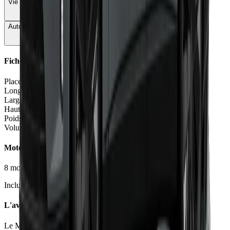
Vie à bord
68
Autonomie & Recharge
71
Fiche Technique
Places
5 places
Longueur
4.95 - 4.96
m
Largeur
1.88
m
Hauteur
1.47
m
Poids à vide
1810 - 2390
kg
Volume coffre
370 - 540
L
Moteurs et Finitions
8
motorisation
s
•
7
finition
s
Inclure Malus 2026
L'avis des experts
Le Moniteur Automobile
70
/100