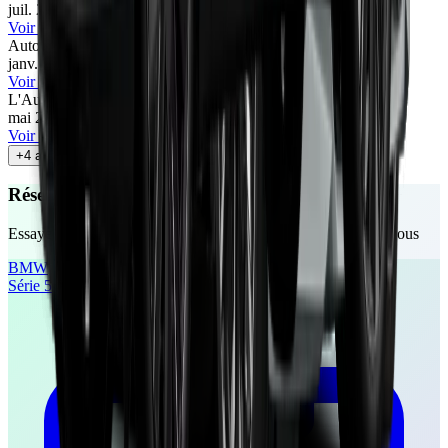
juil. 2025
•
Klaas Janssens
Voir l'article
Automobile Propre
78
/100
janv. 2025
•
Andy David
Voir l'article
L'Auto-Journal
80
/100
mai 2024
•
Cyril Biotteau
Voir l'article
+
4
autres avis
Réservez votre essai gratuit
Essayez ces véhicules chez un concessionnaire près de chez vous
BMW
Série 5