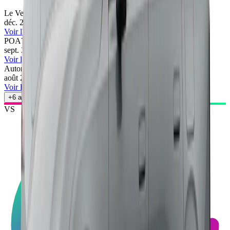
Le Vendeur Automobiles
79
/100
déc. 2025
•
Le Vendeur Automobiles
Voir l'article
POA
78
/100
sept. 2024
•
Gaëtan Ferey & Renaud Roubaudi
Voir l'article
Automobile Propre
74
/100
août 2024
•
Max Freyss
Voir l'article
+
6
autres avis
VS