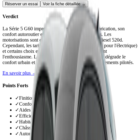
Réserver un essai
Voir la fiche détaillée →
Verdict
La Série 5 G60 impressionne par sa qualité de fabrication, son
confort autoroutier et ses technologies embarquées. Les
motorisations sont efficientes, particulièrement le diesel 520d.
Cependant, les tarifs prohibitifs (76 200€ minimum pour l'électrique)
et certains choix ergonomiques discutables tempèrent
l'enthousiasme. La suspension M Sport DirectDrive dégrade le
confort urbain et devrait être évitée sans les amortissements pilotés.
En savoir plus →
Points Forts
✓
Finition irréprochable et matériaux premium
✓
Confort autoroutier et insonorisation excellents
✓
Aides à la conduite de très haut niveau
✓
Efficience remarquable sur toutes motorisations
✓
Habitabilité arrière généreuse
✓
Châssis dynamique et comportement sain
✓
Autonomie électrique réelle satisfaisante