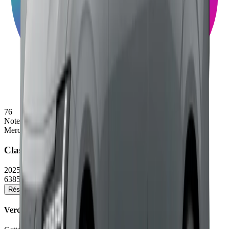
76
Note
Mercedes-Benz
Classe E
2025/2026
63850 - 113400 €
Réserver un essai
Voir la fiche détaillée →
Verdict