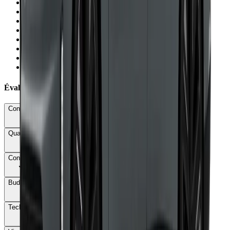
×
Tarifs très élevés dès 64 750 €
×
Catalogue d'options coûteux (packs à 3 400 €)
×
Direction aseptisée et point milieu flou
×
Pédale de frein spongieuse sur PHEV
×
Coffre PHEV réduit à 370 litres
×
Poids important (2,1-2,3 tonnes)
×
Espace aux jambes arrière en retrait (-2 cm)
×
Diesel sonore à l'accélération
Évaluations Détaillées
Conduite & Maniabilité
73
Qualité & Finition
82
Confort
87
Budget total
51
Technologie
86