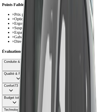
Points Faibles
×
Prix prohibitifs dès 76 200€ en électrique
×
Options très coûteuses dépassant 100 000€
×
Ergonomie multimédia perfectible
×
Suspension M Sport trop ferme en ville
×
Espaces de rangement insuffisants
×
Gabarit XXL de 5,06 m peu pratique
×
Direction aseptisée manquant de précision
Évaluations Détaillées
Conduite & Maniabilité
74
Qualité & Finition
82
Confort
73
Budget total
58
Technologie
71