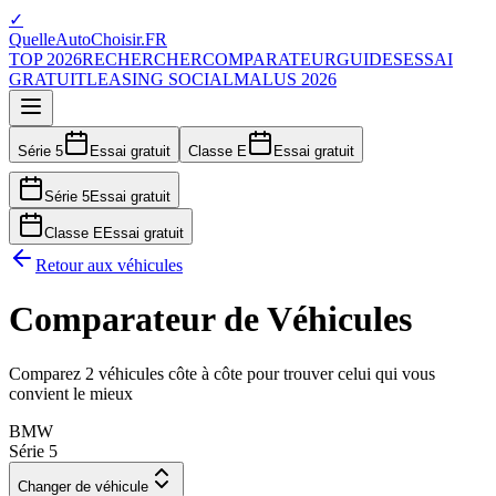
✓
QuelleAutoChoisir.FR
TOP 2026
RECHERCHER
COMPARATEUR
GUIDES
ESSAI
GRATUIT
LEASING SOCIAL
MALUS 2026
Série 5
Essai gratuit
Classe E
Essai gratuit
Série 5
Essai gratuit
Classe E
Essai gratuit
Retour aux véhicules
Comparateur de Véhicules
Comparez 2 véhicules côte à côte pour trouver celui qui vous
convient le mieux
BMW
Série 5
Changer de véhicule