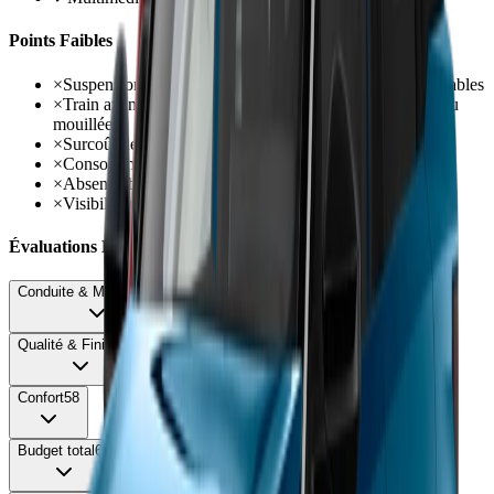
Points Faibles
×
Suspensions M Sport beaucoup trop fermes et inconfortables
×
Train avant débordé facilement sur chaussée dégradée ou
mouillée
×
Surcoût de 2000€ versus X1 équivalent peu justifié
×
Consommation essence 20i décevante 7,2-8 l/100km
×
Absence banquette coulissante contrairement au X1
×
Visibilité médiocre avec nombreux angles morts
Évaluations Détaillées
Conduite & Maniabilité
65
Qualité & Finition
82
Confort
58
Budget total
68