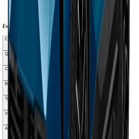
×
Habitabilité arrière limitée malgré dimensions généreuses
×
Système multimédia instable avec bugs fréquents
×
Prix élevé dès 53 990 € sans bonus écologique
Évaluations Détaillées
Conduite & Maniabilité
72
Qualité & Finition
78
Confort
80
Budget total
58
Technologie
70
Vie à bord
68
Autonomie & Recharge
62