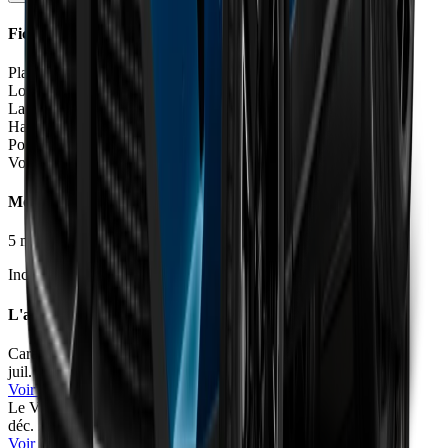
Fiche Technique
Places
5 places
Longueur
4.54
m
Largeur
1.90 - 1.93
m
Hauteur
1.64
m
Poids à vide
1547 - 2266
kg
Volume coffre
470 - 520
L
Moteurs et Finitions
5
motorisation
s
•
4
finition
s
Inclure Malus 2026
L'avis des experts
Caradisiac
69
/100
juil. 2026
•
Olivier Pagès
Voir l'article
Le Vendeur Automobiles
76
/100
déc. 2025
•
Le Vendeur Automobiles
Voir l'article