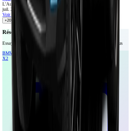
L'Auto-Journal
60
/100
juil. 2025
•
Cyril Biotteau
Voir l'article
+
20
autres avis
Réservez votre essai gratuit
Essayez ces véhicules chez un concessionnaire près de chez vous
BMW
X2