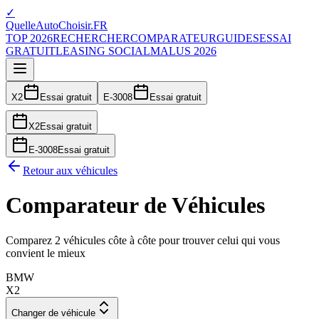
✓
QuelleAutoChoisir.FR
TOP 2026
RECHERCHER
COMPARATEUR
GUIDES
ESSAI
GRATUIT
LEASING SOCIAL
MALUS 2026
X2
Essai gratuit
E-3008
Essai gratuit
X2
Essai gratuit
E-3008
Essai gratuit
Retour aux véhicules
Comparateur de Véhicules
Comparez 2 véhicules côte à côte pour trouver celui qui vous
convient le mieux
BMW
X2
Changer de véhicule