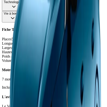
Technologie
75
Vie à bord
78
Fiche Technique
Places
5 places
Longueur
4.55 - 4.57
m
Largeur
1.85
m
Hauteur
1.56 - 1.59
m
Poids à vide
1645 - 2095
kg
Volume coffre
515 - 560
L
Moteurs et Finitions
7
motorisation
s
•
3
finition
s
Inclure Malus 2026
L'avis des experts
Le Vendeur Automobiles
71
/100