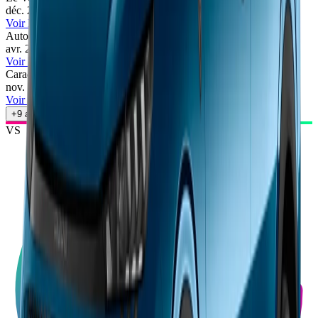
déc. 2025
•
Le Vendeur Automobiles
Voir l'article
Automobile Magazine
78
/100
avr. 2025
•
François Lemaur
Voir l'article
Caradisiac
70
/100
nov. 2024
•
Olivier Pagès
Voir l'article
+
9
autres avis
VS