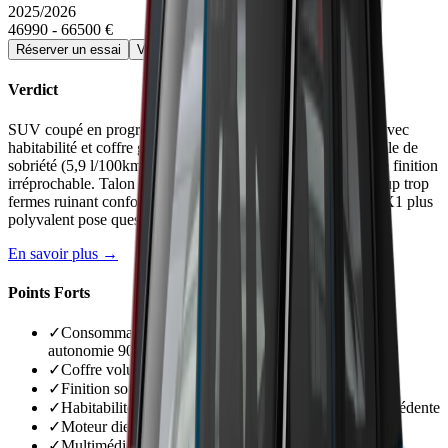
2025/2026
46990 - 66500 €
Réserver un essai
Voir la fiche détaillée →
Verdict
SUV coupé en progrès notable versus première génération avec
habitabilité et coffre généreux. Moteur diesel 20d remarquable de
sobriété (5,9 l/100km) mais essence 20i décevant. Qualité de finition
irréprochable. Talon d'Achille: suspensions M Sport beaucoup trop
fermes ruinant confort quotidien. Surcoût de 2000€ face au X1 plus
polyvalent pose question sur positionnement.
En savoir plus →
Points Forts
✓
Consommation diesel exemplaire 5,9 l/100km avec
autonomie 900 km
✓
Coffre volumineux 495-560 litres, meilleur que X1
✓
Finition soignée avec matériaux de qualité
✓
Habitabilité en progrès notable versus génération précédente
✓
Moteur diesel 163ch bien insonorisé et raffiné
✓
Multimédia moderne avec double écran fluide