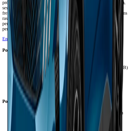
préservant l'excellent confort. Mais son poids excessif (2,2 tonnes),
ses performances de recharge décevantes et son autonomie limitée
freinent l'enthousiasme. L'habitacle spectaculaire et la garantie 8 ans
rassurent, mais le prix élevé (53 990 €) et les bugs logiciels
persistent. Un SUV électrique confortable et bien fini, mais
perfectible sur l'essentiel : autonomie et recharge.
En savoir plus →
Points Forts
✓
Présentation intérieure spectaculaire et finition soignée
✓
Confort remarquable avec insonorisation excellente (68 dB)
✓
Sièges AGR très accueillants avec maintien ajustable
✓
Version Dual Motor nettement plus dynamique
✓
Coffre spacieux de 520 litres avec plancher modulable
✓
Garantie constructeur de 8 ans très rassurante
Points Faibles
×
Autonomie réelle décevante : 350-420 km vs 490-527 km
annoncés
×
Recharge rapide très lente : 40 min pour 10-80%
×
Poids excessif de 2,2 tonnes limitant performances