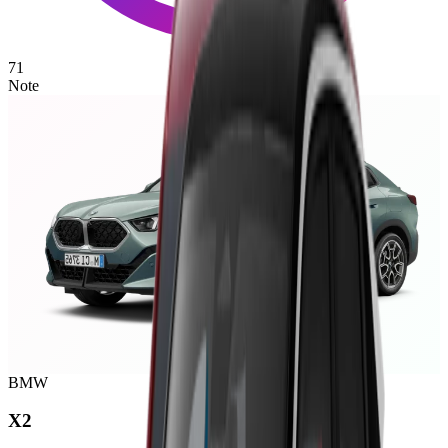
71
Note
BMW
X2