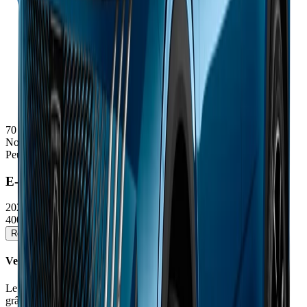
70
Note
Peugeot
E-3008
2025/2026
40000 - 54190 €
Réserver un essai
Voir la fiche détaillée →
Verdict
Le e-3008 Dual Motor 325 ch améliore nettement le dynamisme
grâce à son châssis revu et sa transmission intégrale, tout en