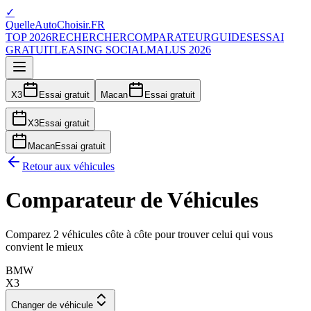
✓
QuelleAutoChoisir.FR
TOP 2026
RECHERCHER
COMPARATEUR
GUIDES
ESSAI
GRATUIT
LEASING SOCIAL
MALUS 2026
X3
Essai gratuit
Macan
Essai gratuit
X3
Essai gratuit
Macan
Essai gratuit
Retour aux véhicules
Comparateur de Véhicules
Comparez 2 véhicules côte à côte pour trouver celui qui vous
convient le mieux
BMW
X3
Changer de véhicule