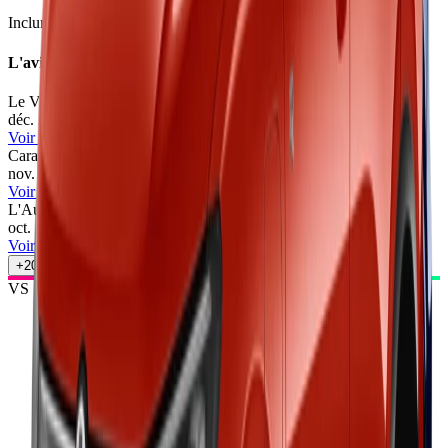
Inclure Malus 2026
L'avis des experts
Le Vendeur Automobiles
76
/100
déc. 2025
•
Le Vendeur Automobiles
Voir l'article
Caradisiac
71
/100
nov. 2025
•
Manuel Cailliot
Voir l'article
L'Auto-Journal
71
/100
oct. 2025
•
Cyril Biotteau
Voir l'article
+
20
autres avis
VS