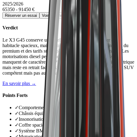
2025/2026
65350 - 91450 €
Réserver un essai
Voir la fiche détaillée →
Verdict
Le X3 G45 conserve un excellent comportement routier et un
habitacle spacieux, mais déçoit par un recul de finition indigne du
premium et des tarifs stratosphériques aggravés par les malus. Les
motorisations diesel performent bien mais les versions essence
manquent de caractère. Le PHEV progresse en autonomie électrique
mais reste en retrait face aux concurrents Mercedes et VW. Un SUV
compétent mais pas au niveau de prix demandé.
En savoir plus →
Points Forts
✓
Comportement routier dynamique pour un SUV
✓
Châssis équilibré limitant roulis et tangage
✓
Insonorisation remarquable à toutes allures
✓
Coffre spacieux 570-1 700 L versions thermiques
✓
Système BMW OS 9 fluide et moderne
✓
Motorisations diesel performantes et sobres