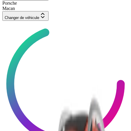
Porsche
Macan
Changer de véhicule