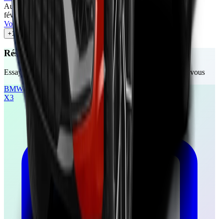
Automoto
76
/100
févr. 2026
•
Romain Vannier
Voir l'article
+
17
autres avis
Réservez votre essai gratuit
Essayez ces véhicules chez un concessionnaire près de chez vous
BMW
X3