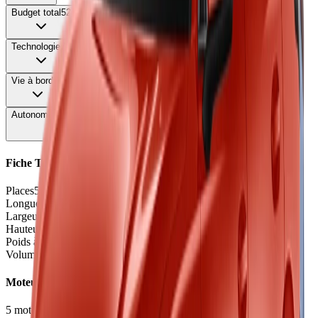
Budget total
52
Technologie
78
Vie à bord
74
Autonomie & Recharge
68
Fiche Technique
Places
5 places
Longueur
4.76
m
Largeur
1.92
m
Hauteur
1.66
m
Poids à vide
1855 - 2140
kg
Volume coffre
460 - 570
L
Moteurs et Finitions
5
motorisation
s
•
3
finition
s