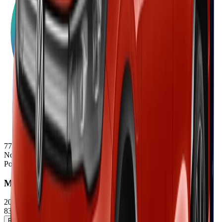
77
Note
Porsche
Macan
2025/2026
83100 - 119700 €
Réserver un essai
Voir la fiche détaillée →