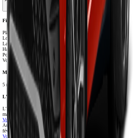
Fiche Technique
Places
5 places
Longueur
4.78 - 4.81
m
Largeur
1.94 - 1.95
m
Hauteur
1.62
m
Poids à vide
2295 - 2480
kg
Volume coffre
476 - 540
L
Moteurs et Finitions
5
motorisation
s
•
5
finition
s
L'avis des experts
L'Auto-Journal
80
/100
mars 2026
•
Cyril Biotteau
Voir l'article
Automobile Propre
73
/100
févr. 2026
•
Patpanick
Voir l'article