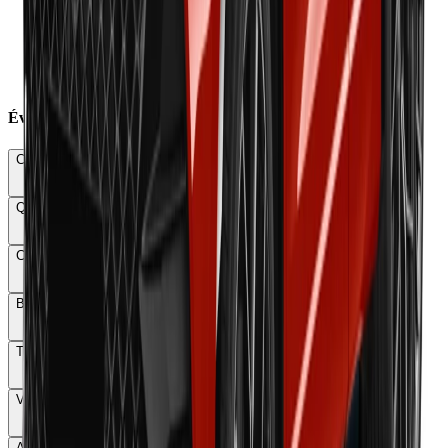
×
Poids colossal 2,4 tonnes
×
Autonomie réelle autoroute 380km
×
Manque émotion sonore mécanique
×
Plastiques bas gamme localisés
×
Politique options agressive
Évaluations Détaillées
Conduite & Maniabilité
84
Qualité & Finition
81
Confort
76
Budget total
62
Technologie
83
Vie à bord
74
Autonomie & Recharge
77