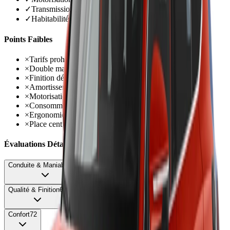
✓
Transmission intégrale xDrive aboutie
✓
Habitabilité correcte avec 30 cm espace jambes AR
Points Faibles
×
Tarifs prohibitifs dès 65 000 € facilement 90 000 €
×
Double malus CO2 et poids jusqu'à 13 412 €
×
Finition décevante plastiques durs parties basses
×
Amortissement très ferme même en mode Confort
×
Motorisation essence 208 ch juste pour le poids
×
Consommation essence élevée 7,7-10 l/100 km
×
Ergonomie complexe commandes dispersées
×
Place centrale AR inconfortable tunnel imposant
Évaluations Détaillées
Conduite & Maniabilité
75
Qualité & Finition
62
Confort
72