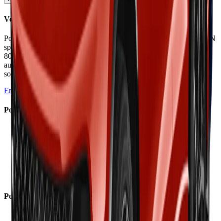
Verdict
Porsche réussit son pari électrique avec un Macan préservant l'ADN
sportif malgré 2,4 tonnes. Châssis redoutable, recharge ultra-rapide
800V et qualité irréprochable. Mais tarifs indécents avec options,
autonomie réelle autoroute limitée (380km) et manque d'émotion
sonore ternissent le tableau
En savoir plus →
Points Forts
✓
Direction précise communicative
✓
Châssis magistral roues directrices PTV+
✓
Recharge ultra-rapide 270kW 21min
✓
Qualité fabrication exemplaire
✓
Performances fulgurantes Turbo 639ch
✓
Autonomie correcte usage mixte
Points Faibles
×
Tarifs prohibitifs options comprises