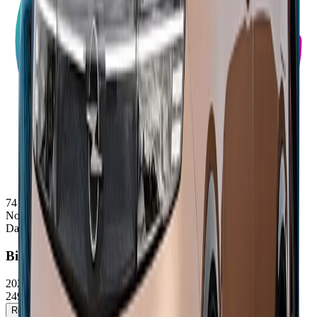
74
Note
Dacia
Bigster
2025/2026
24990 - 33000 €
Réserver un essai
Voir la fiche détaillée →