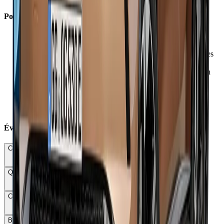
Points Faibles
×
Plastiques durs omniprésents peu valorisants segment C
×
Bruits d'air trop présents dès 100 km/h
×
Hybrid 155 : boîte lente, hésitante avec à-coups et montées
en régime
×
Mild hybrid : boîte mécanique accrocheuse notamment en
4ème
×
Direction floue manquant de consistance
×
Assises sièges courtes et maintien latéral insuffisant
×
Pas de boîte automatique en mild hybrid
Évaluations Détaillées
Conduite & Maniabilité
68
Qualité & Finition
62
Confort
73
Budget total
88