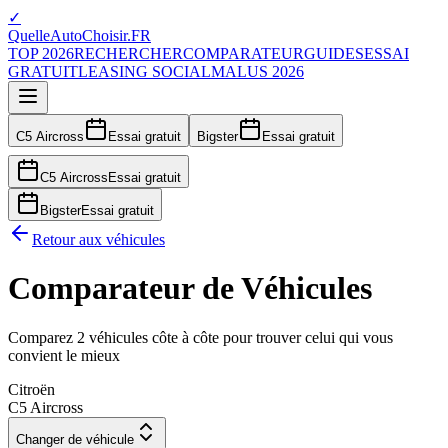
✓
QuelleAutoChoisir.FR
TOP 2026
RECHERCHER
COMPARATEUR
GUIDES
ESSAI
GRATUIT
LEASING SOCIAL
MALUS 2026
C5 Aircross
Essai gratuit
Bigster
Essai gratuit
C5 Aircross
Essai gratuit
Bigster
Essai gratuit
Retour aux véhicules
Comparateur de Véhicules
Comparez 2 véhicules côte à côte pour trouver celui qui vous
convient le mieux
Citroën
C5 Aircross
Changer de véhicule