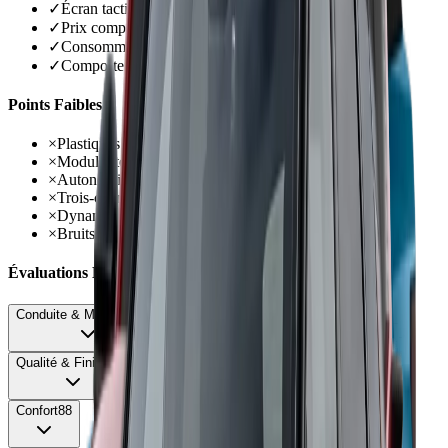
✓
Écran tactile 13 pouces réactif et ergonomique
✓
Prix compétitifs dès 34 990 euros
✓
Consommation maîtrisée en usage doux
✓
Comportement sain et sécurisant
Points Faibles
×
Plastiques durs et matériaux bas de gamme
×
Modularité en retrait, banquette fixe
×
Autonomie PHEV décevante 65-80 km réels
×
Trois-cylindres sonore à l'accélération
×
Dynamisme limité, direction peu précise
×
Bruits d'air dès 110 km/h
Évaluations Détaillées
Conduite & Maniabilité
68
Qualité & Finition
64
Confort
88