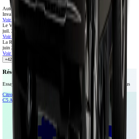
Automobile Magazine
78
/100
Invalid Date
•
François Lemaur
Voir l'article
Le Vendeur Automobiles
67
/100
juil. 2026
•
Le Vendeur Automobiles
Voir l'article
La Revue Automobile
73
/100
juin 2026
•
Maxime Joly
Voir l'article
+
42
autres avis
Réservez votre essai gratuit
Essayez ces véhicules chez un concessionnaire près de chez vous
Citroën
C5 Aircross