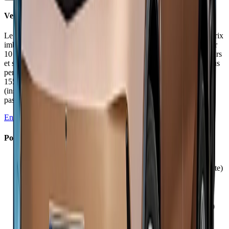
Verdict
Le Bigster confirme la recette Dacia avec un rapport prestations/prix
imbattable dans le segment C. Spacieux, sobre et bien équipé pour
10 000 € de moins que la concurrence, il assume ses plastiques durs
et sa présentation basique. La version GPL s'impose comme la plus
pertinente (autonomie 1 300 km, coût diesel), tandis que l'Hybrid
155 souffre d'une transmission perfectible. Quelques compromis
(insonorisation, finition, boîte accrocheuse en mild hybrid) qui
passent vu les tarifs.
En savoir plus →
Points Forts
✓
Prix imbattable jusqu'à 10 000 € sous concurrence
✓
Consommations excellentes (3,5 l ville hybride, 6,3 l mixte)
✓
Habitabilité arrière record avec espace royal aux jambes
✓
Coffre généreux jusqu'à 702 L avec modularité 40/20/40
✓
Version GPL à autonomie 1 300 km et coût diesel
✓
Équipement complet dès 24 990 € (clim bizone, écran 10
pouces)
✓
Malus CO₂ et au poids contenus