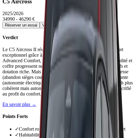
C5 Aircross
2025/2026
34990 - 46290 €
Réserver un essai
Voir la fiche détaillée →
Verdict
Le C5 Aircross II réussit sa montée en gamme avec un confort
exceptionnel grâce à ses suspensions hydrauliques et sièges
Advanced Comfort, devenant référence du segment. Habitabilité et
coffre progressent nettement (+15 cm longueur). Prix attractifs et
dotation riche. Mais qualité matériaux déçoit, modularité régresse
(abandon sièges coulissants), et version PHEV peu convaincante
(autonomie électrique limitée, malus masse). Électrique 210 ch plus
cohérent mais autonomie en retrait des rivaux. Dynamisme sacrifié
au profit du confort.
En savoir plus →
Points Forts
✓
Confort royal suspensions et sièges Advanced Comfort
✓
Habitabilité et coffre généreux (651 litres)