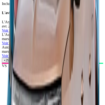
Inclure Malus 2026
L'avis des experts
L'Argus
71
/100
avr. 2026
•
Vincent Foultier
Voir l'article
L'Auto-Journal
71
/100
mars 2026
•
Camille Pin
Voir l'article
Automobile Propre
73
/100
mars 2026
•
Nass Mohamed
Voir l'article
+
25
autres avis
VS