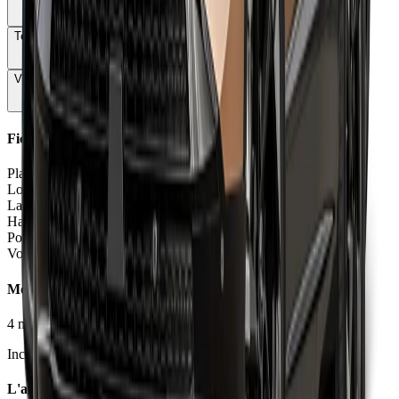
Technologie
70
Vie à bord
82
Fiche Technique
Places
5 places
Longueur
4.57
m
Largeur
1.81
m
Hauteur
1.66
m
Poids à vide
1439 - 1583
kg
Volume coffre
444 - 667
L
Moteurs et Finitions
4
motorisation
s
•
4
finition
s
Inclure Malus 2026
L'avis des experts