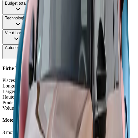
Budget total
72
Technologie
75
Vie à bord
78
Autonomie & Recharge
62
Fiche Technique
Places
5 places
Longueur
4.65
m
Largeur
1.94
m
Hauteur
1.69
m
Poids à vide
2184
kg
Volume coffre
565
L
Moteurs et Finitions
3
motorisation
s
•
4
finition
s