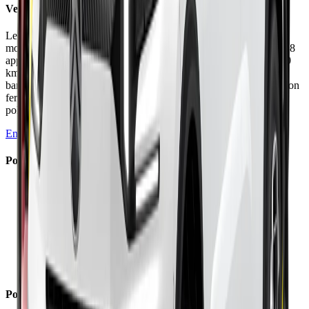
Verdict
Le Captur E-Tech 160 transforme réellement le SUV avec une
motorisation plus performante et sobre. La nouvelle mécanique 1.8
apporte puissance, silence et consommations record (4,4-5,7 l/100
km). Châssis équilibré, habitacle spacieux et modulable grâce à
banquette coulissante unique. Mais boîte à crabots lente, suspension
ferme en ville, et garantie courte. Un excellent choix hybride
polyvalent malgré ces réserves.
En savoir plus →
Points Forts
✓
Motorisation E-Tech 160 performante et sobre
✓
Consommations exceptionnelles sous 6 l/100 km
✓
Banquette coulissante sur 16 cm unique
✓
Habitabilité et rangements généreux
✓
Interface Android Automotive réactif
✓
Châssis équilibré et sécurisant
✓
Tarifs contenus dès 24 900€
Points Faibles