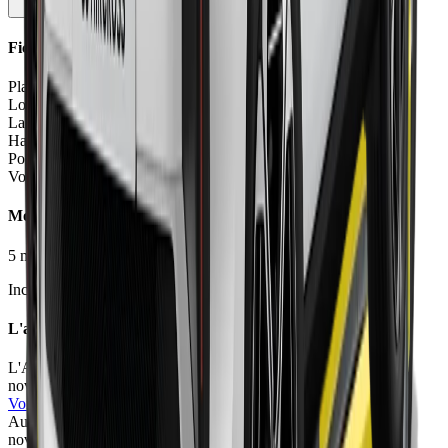
Fiche Technique
Places
5 places
Longueur
4.24
m
Largeur
1.80
m
Hauteur
1.58
m
Poids à vide
1279 - 1347
kg
Volume coffre
616
L
Moteurs et Finitions
5
motorisation
s
•
3
finition
s
Inclure Malus 2026
L'avis des experts
L'Auto-Journal
78
/100
nov. 2025
•
Camille Pin
Voir l'article
Automobile Magazine
72
/100
nov. 2025
•
Christophe Congrega