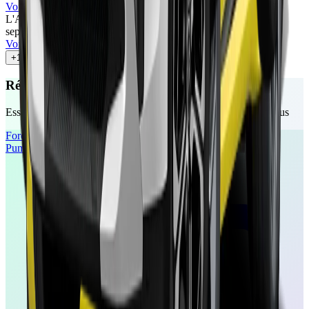
Voir l'article
L'Auto-Journal
90
/100
sept. 2025
•
Mélina Priam
Voir l'article
+
11
autres avis
Réservez votre essai gratuit
Essayez ces véhicules chez un concessionnaire près de chez vous
Ford
Puma