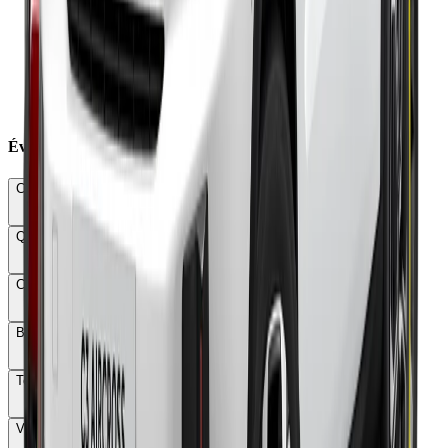
×
Boîte à crabots lente aux reprises
×
Suspension ferme à basse vitesse
×
Moteur thermique bruyant en recharge
×
Garantie courte de 2 ans seulement
×
Options nombreuses et coûteuses
×
Freinage difficile à doser
Évaluations Détaillées
Conduite & Maniabilité
74
Qualité & Finition
76
Confort
68
Budget total
72
Technologie
82
Vie à bord
80