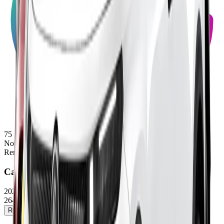
75
Note
Renault
Captur
2025/2026
26400 - 29300 €
Réserver un essai
Voir la fiche détaillée →