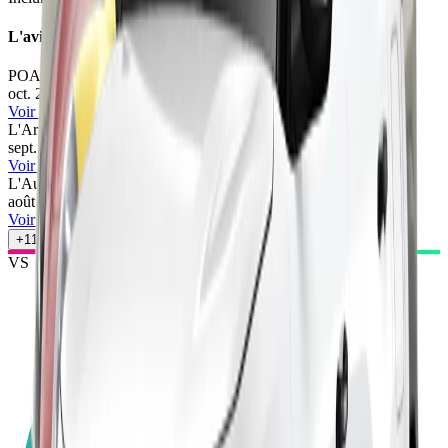
L'avis des experts
POA
74
/100
oct. 2025
•
Renaud Roubaudi & Julien Rosburger
Voir l'article
L'Argus
71
/100
sept. 2025
•
Quentin Cazergues
Voir l'article
L'Auto-Journal
76
/100
août 2025
•
Camille Pin
Voir l'article
+
11
autres avis
VS