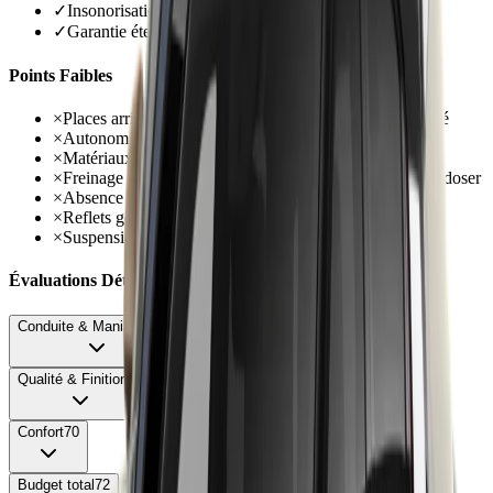
✓
Insonorisation remarquable, bruits d'air maîtrisés
✓
Garantie étendue à 5 ans ou 100 000 km
Points Faibles
×
Places arrière très inhospitalières avec plancher surélevé
×
Autonomie limitée à 290-304 km réels usage mixte
×
Matériaux intérieurs décevants avec plastiques durs
×
Freinage régénératif peu progressif et pédale difficile à doser
×
Absence de pompe à chaleur même en option
×
Reflets gênants sur écrans et menus peu intuitifs
×
Suspensions fermes en ville avec jantes 18 pouces
Évaluations Détaillées
Conduite & Maniabilité
78
Qualité & Finition
65
Confort
70
Budget total
72