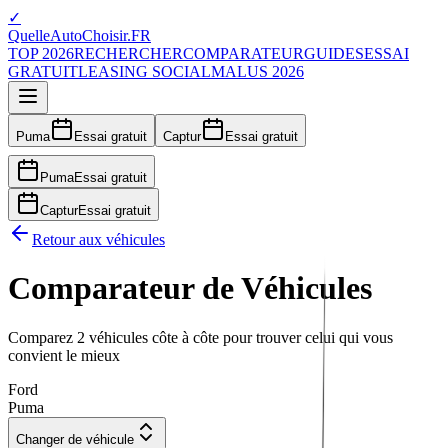
✓
QuelleAutoChoisir.FR
TOP 2026
RECHERCHER
COMPARATEUR
GUIDES
ESSAI
GRATUIT
LEASING SOCIAL
MALUS 2026
Puma
Essai gratuit
Captur
Essai gratuit
Puma
Essai gratuit
Captur
Essai gratuit
Retour aux véhicules
Comparateur de Véhicules
Comparez 2 véhicules côte à côte pour trouver celui qui vous
convient le mieux
Ford
Puma
Changer de véhicule