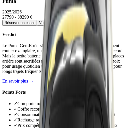
Puma
2025/2026
27790 - 38290 €
Réserver un essai
Voir la fiche détaillée →
Verdict
Le Puma Gen-E réussit son électrification avec un comportement
routier exemplaire, une consommation maîtrisée et un coffre record.
Mais la petite batterie limite la polyvalence autoroutière et les places
arrière sont sacrifiées par le plancher surélevé. Un excellent choix
pour usage quotidien urbain et périurbain, moins convaincant pour
longs trajets fréquents.
En savoir plus →
Points Forts
✓
Comportement routier de référence dans le segment
✓
Coffre record de 523 litres avec Gigabox lavable
✓
Consommation réellement basse (14-15 kWh/100 km)
✓
Recharge rapide efficace (21-23 min de 10 à 80%)
✓
Prix compétitif dès 33 990 € avec équipement généreux