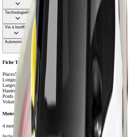
Technologie
68
Vie à bord
62
Autonomie & Recharge
64
Fiche Technique
Places
5 places
Longueur
4.19 - 4.23
m
Largeur
1.81
m
Hauteur
1.53 - 1.55
m
Poids à vide
1241 - 1325
kg
Volume coffre
456
L
Moteurs et Finitions
4
motorisation
s
•
10
finition
s
Inclure Malus 2026