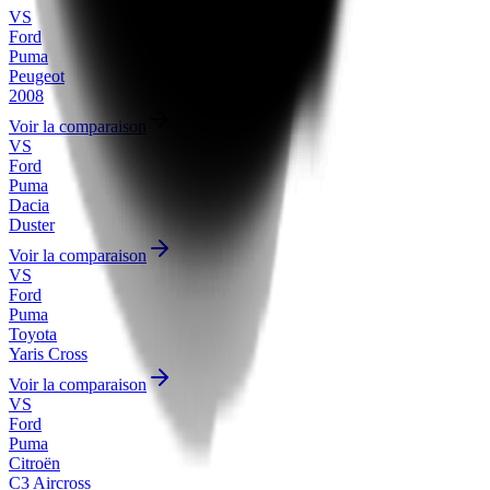
VS
Ford
Puma
Peugeot
2008
Voir la comparaison
VS
Ford
Puma
Dacia
Duster
Voir la comparaison
VS
Ford
Puma
Toyota
Yaris Cross
Voir la comparaison
VS
Ford
Puma
Citroën
C3 Aircross