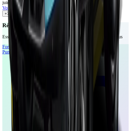
juin 2024
•
Nicolas Briouze
Voir l'article
+
7
autres avis
Réservez votre essai gratuit
Essayez ces véhicules chez un concessionnaire près de chez vous
Ford
Puma