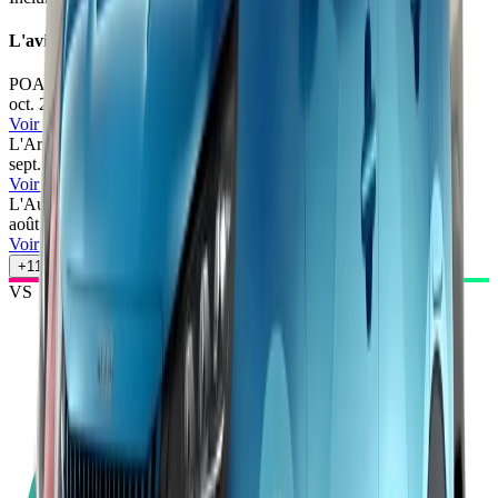
L'avis des experts
POA
74
/100
oct. 2025
•
Renaud Roubaudi & Julien Rosburger
Voir l'article
L'Argus
71
/100
sept. 2025
•
Quentin Cazergues
Voir l'article
L'Auto-Journal
76
/100
août 2025
•
Camille Pin
Voir l'article
+
11
autres avis
VS