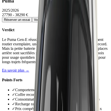
Puma
2025/2026
27790 - 38290 €
Réserver un essai
Voir la fiche détaillée →
Verdict
Le Puma Gen-E réussit son électrification avec un comportement
routier exemplaire, une consommation maîtrisée et un coffre record.
Mais la petite batterie limite la polyvalence autoroutière et les places
arrière sont sacrifiées par le plancher surélevé. Un excellent choix
pour usage quotidien urbain et périurbain, moins convaincant pour
longs trajets fréquents.
En savoir plus →
Points Forts
✓
Comportement routier de référence dans le segment
✓
Coffre record de 523 litres avec Gigabox lavable
✓
Consommation réellement basse (14-15 kWh/100 km)
✓
Recharge rapide efficace (21-23 min de 10 à 80%)
✓
Prix compétitif dès 33 990 € avec équipement généreux