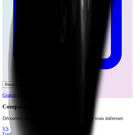
Réserver un essai
Gratuit et sans engagement
Comparaisons Similaires
Découvrez d'autres comparaisons qui pourraient vous intéresser
VS
Ford