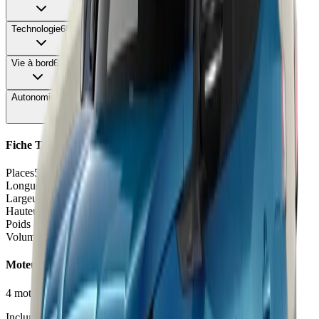
Technologie
68
Vie à bord
62
Autonomie & Recharge
64
Fiche Technique
Places
5 places
Longueur
4.19 - 4.23
m
Largeur
1.81
m
Hauteur
1.53 - 1.55
m
Poids à vide
1241 - 1325
kg
Volume coffre
456
L
Moteurs et Finitions
4
motorisation
s
•
10
finition
s
Inclure Malus 2026