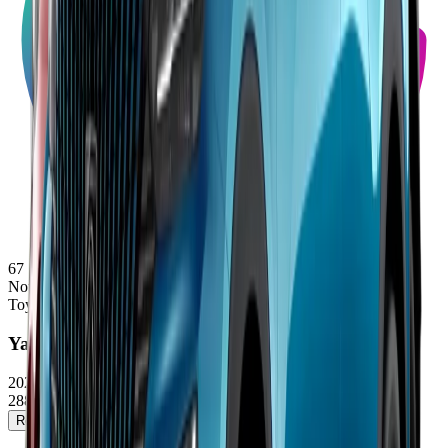
67
Note
Toyota
Yaris Cross
2025/2026
28800 - 36900 €
Réserver un essai
Voir la fiche détaillée →