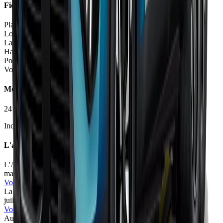
Fiche Technique
Places
5 places
Longueur
4.20
m
Largeur
1.77
m
Hauteur
1.60
m
Poids à vide
1265 - 1380
kg
Volume coffre
320 - 397
L
Moteurs et Finitions
24
motorisation
s
•
6
finition
s
Inclure Malus 2026
L'avis des experts
L'Argus
73
/100
mars 2025
•
Camille Pinet
Voir l'article
La Revue Automobile
63
/100
juil. 2024
•
Daniel Latif
Voir l'article
Automoto
73
/100