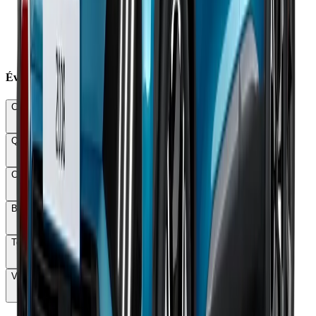
×
Plastiques durs dominants dans l'habitacle
×
Suspensions fermes à basse vitesse
×
Habitabilité arrière juste aux jambes
×
Diamètre de braquage décevant de 10,6 m
Évaluations Détaillées
Conduite & Maniabilité
67
Qualité & Finition
63
Confort
59
Budget total
58
Technologie
61
Vie à bord
66