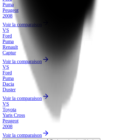
Puma
Peugeot
2008
Voir la comparaison
VS
Ford
Puma
Renault
Captur
Voir la comparaison
VS
Ford
Puma
Dacia
Duster
Voir la comparaison
VS
Toyota
Yaris Cross
Peugeot
2008
Voir la comparaison