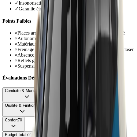
✓
Insonorisation remarquable, bruits d'air maîtrisés
✓
Garantie étendue à 5 ans ou 100 000 km
Points Faibles
×
Places arrière très inhospitalières avec plancher surélevé
×
Autonomie limitée à 290-304 km réels usage mixte
×
Matériaux intérieurs décevants avec plastiques durs
×
Freinage régénératif peu progressif et pédale difficile à doser
×
Absence de pompe à chaleur même en option
×
Reflets gênants sur écrans et menus peu intuitifs
×
Suspensions fermes en ville avec jantes 18 pouces
Évaluations Détaillées
Conduite & Maniabilité
78
Qualité & Finition
65
Confort
70
Budget total
72