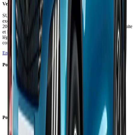
Verdict
SUV urbain hybride efficace en ville avec une consommation
exemplaire de 4 l/100 km, mais pénalisé par un prix élevé dès 30
200 € pour le 130h et un confort perfectible. La douceur de conduite
et la fiabilité Toyota compensent partiellement une insonorisation
légère et des plastiques durs. Idéal pour usage urbain, moins
convaincant sur autoroute.
En savoir plus →
Points Forts
✓
Consommation ville exceptionnelle de 4 l/100 km
✓
Douceur de conduite remarquable en hybride
✓
Fiabilité Toyota éprouvée
✓
Équipement de sécurité complet (30 systèmes)
✓
Comportement routier sûr et prévisible
✓
Option 4 roues motrices AWD-i rare dans le segment
Points Faibles
×
Prix catalogue élevé dès 30 200 € pour le 130h
×
Insonorisation légère à 72 dBA à 130 km/h