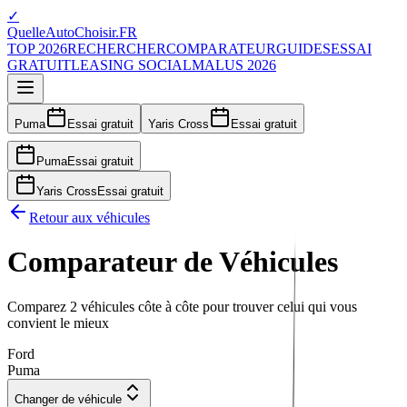
✓
QuelleAutoChoisir.FR
TOP 2026
RECHERCHER
COMPARATEUR
GUIDES
ESSAI
GRATUIT
LEASING SOCIAL
MALUS 2026
Puma
Essai gratuit
Yaris Cross
Essai gratuit
Puma
Essai gratuit
Yaris Cross
Essai gratuit
Retour aux véhicules
Comparateur de Véhicules
Comparez 2 véhicules côte à côte pour trouver celui qui vous
convient le mieux
Ford
Puma
Changer de véhicule