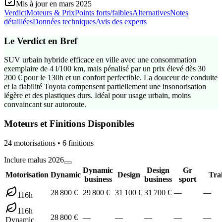
Mis à jour en
mars 2025
Verdict
Moteurs & Prix
Points forts/faibles
Alternatives
Notes
détaillées
Données techniques
Avis des experts
Le Verdict en Bref
SUV urbain hybride efficace en ville avec une consommation
exemplaire de 4 l/100 km, mais pénalisé par un prix élevé dès 30
200 € pour le 130h et un confort perfectible. La douceur de conduite
et la fiabilité Toyota compensent partiellement une insonorisation
légère et des plastiques durs. Idéal pour usage urbain, moins
convaincant sur autoroute.
Moteurs et Finitions Disponibles
24
motorisation
s
•
6
finition
s
Inclure malus 2026
Dynamic
Design
Gr
Motorisation
Dynamic
Design
Trai
business
business
sport
28 800 €
29 800 €
31 100 €
31 700 €
—
—
116h
116h
28 800 €
—
—
—
—
—
Dynamic