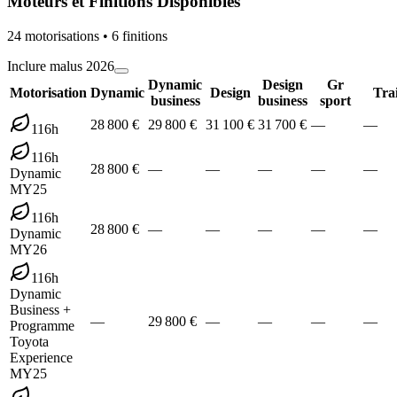
Moteurs et Finitions Disponibles
24
motorisation
s
•
6
finition
s
Inclure malus 2026
Dynamic
Design
Gr
Motorisation
Dynamic
Design
Trai
business
business
sport
28 800 €
29 800 €
31 100 €
31 700 €
—
—
116h
116h
28 800 €
—
—
—
—
—
Dynamic
MY25
116h
28 800 €
—
—
—
—
—
Dynamic
MY26
116h
Dynamic
Business +
—
29 800 €
—
—
—
—
Programme
Toyota
Experience
MY25