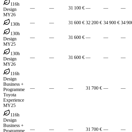
116h
—
—
31 100 €
—
—
—
Design
MY26
—
—
31 600 €
32 200 €
34 900 €
34 90
130h
130h
—
—
31 600 €
—
—
—
Design
MY25
130h
—
—
31 600 €
—
—
—
Design
MY26
116h
Design
Business +
—
—
—
31 700 €
—
—
Programme
Toyota
Experience
MY25
116h
Design
Business +
—
—
—
31 700 €
—
—
Programme