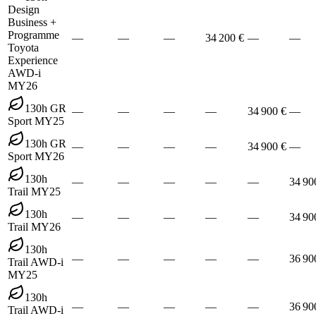
Design
Business +
Programme
—
—
—
34 200 €
—
—
Toyota
Experience
AWD-i
MY26
130h GR
—
—
—
—
34 900 €
—
Sport MY25
130h GR
—
—
—
—
34 900 €
—
Sport MY26
130h
—
—
—
—
—
34 90
Trail MY25
130h
—
—
—
—
—
34 90
Trail MY26
130h
—
—
—
—
—
36 90
Trail AWD-i
MY25
130h
—
—
—
—
—
36 90
Trail AWD-i