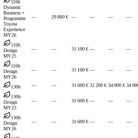
116h
Dynamic
Business +
—
29 800 €
—
—
—
—
Programme
Toyota
Experience
MY26
116h
—
—
31 100 €
—
—
—
Design
MY25
116h
—
—
31 100 €
—
—
—
Design
MY26
—
—
31 600 €
32 200 €
34 900 €
34 90
130h
130h
—
—
31 600 €
—
—
—
Design
MY25
130h
—
—
31 600 €
—
—
—
Design
MY26