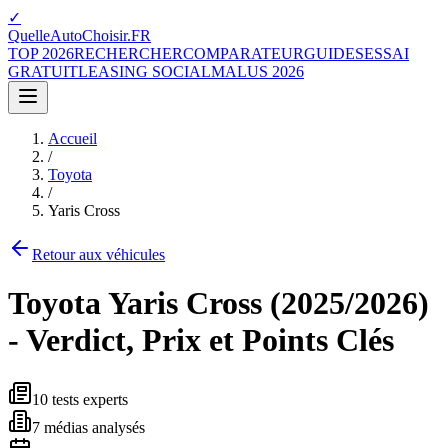
✓
QuelleAutoChoisir.FR
TOP 2026
RECHERCHER
COMPARATEUR
GUIDES
ESSAI
GRATUIT
LEASING SOCIAL
MALUS 2026
Accueil
/
Toyota
/
Yaris Cross
Retour aux véhicules
Toyota
Yaris Cross
(
2025/2026
)
- Verdict, Prix et Points Clés
10
tests experts
7
médias analysés