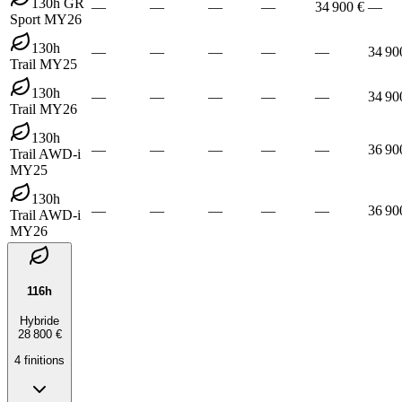
130h GR
—
—
—
—
34 900 €
—
Sport MY26
130h
—
—
—
—
—
34 90
Trail MY25
130h
—
—
—
—
—
34 90
Trail MY26
130h
—
—
—
—
—
36 90
Trail AWD-i
MY25
130h
—
—
—
—
—
36 90
Trail AWD-i
MY26
116h
Hybride
28 800 €
4
finition
s