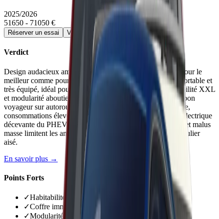
2025/2026
51650 - 71050 €
Réserver un essai
Voir la fiche détaillée →
Verdict
Design audacieux américain qui ne laisse pas indifférent, pour le
meilleur comme pour le pire. SUV 7 places spacieux, confortable et
très équipé, idéal pour grandes familles recherchant habitabilité XXL
et modularité aboutie. Transmission intégrale rassurante et bon
voyageur sur autoroute. Mais performances justes en charge,
consommations élevées batterie vide et surtout autonomie électrique
décevante du PHEV (30 km réels). Prix élevé (>59 500 €) et malus
masse limitent les ambitions commerciales au marché particulier
aisé.
En savoir plus →
Points Forts
✓
Habitabilité exceptionnelle meilleure du segment
✓
Coffre immense jusqu'à 2000 litres modulable
✓
Modularité très poussée avec 7 places utilisables