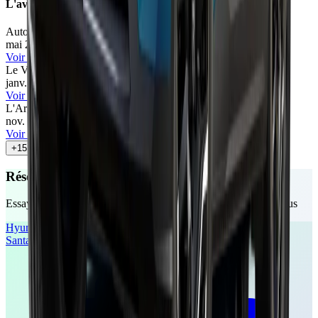
L'avis des experts
Automobile Propre
73
/100
mai 2026
•
Nass Mohamed
Voir l'article
Le Vendeur Automobiles
73
/100
janv. 2026
•
Le Vendeur Automobiles
Voir l'article
L'Argus
71
/100
nov. 2025
•
Quentin Cazergues
Voir l'article
+
15
autres avis
Réservez votre essai gratuit
Essayez ces véhicules chez un concessionnaire près de chez vous
Hyundai
Santa Fe