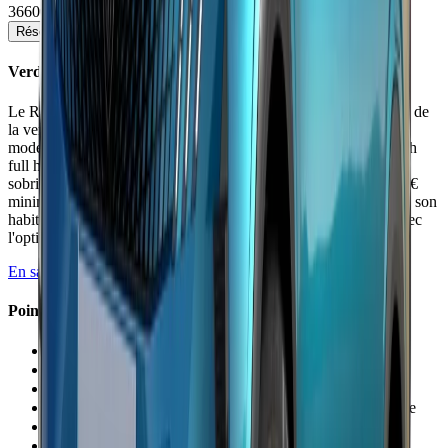
36600 - 46600 €
Réserver un essai
Voir la fiche détaillée →
Verdict
Le Renault Austral restylé 2025 corrige efficacement les défauts de
la version initiale (confort, insonorisation) et adopte un design
moderne inspiré du Rafale. L'unique motorisation E-Tech 200 ch
full hybrid offre un excellent compromis entre performances et
sobriété (4,1 à 6,7 l/100 km). Malgré un tarif en hausse (41 800 €
minimum), il se distingue par son système multimédia de pointe, son
habitabilité familiale et son comportement routier dynamique avec
l'option 4Control.
En savoir plus →
Points Forts
✓
Consommation exceptionnelle de 4,1 l/100 km possible
✓
Autonomie jusqu'à 1 400 km avec un plein
✓
Système multimédia OpenR Link parmi les meilleurs
✓
Habitabilité arrière généreuse avec banquette coulissante
✓
Comportement dynamique et agile avec 4Control
✓
Confort et insonorisation améliorés au restylage