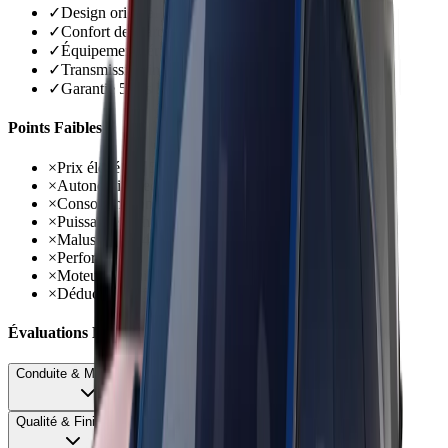
✓
Design original audacieux qui se démarque
✓
Confort de marche et insonorisation soignés
✓
Équipement série généreux dès première finition
✓
Transmission intégrale mécanique de série PHEV
✓
Garantie 5 ans kilométrage illimité
Points Faibles
×
Prix élevé dès 59 500 euros minimum
×
Autonomie électrique décevante 30 km réels PHEV
×
Consommations batterie vide jusqu'à 10 litres
×
Puissance recharge très faible 3,7 kW PHEV
×
Malus masse 4820 euros sur version PHEV
×
Performances justes en charge avec 2,2 tonnes
×
Moteur thermique bruyant sous forte sollicitation
×
Déductibilité fiscale limitée 51 pourcent
Évaluations Détaillées
Conduite & Maniabilité
68
Qualité & Finition
75