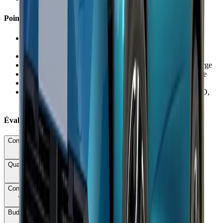
Points Faibles
×
Prix d'accès grimpé à 41 800 € (+8 400 € vs ancienne
version 130 ch)
×
Boîte à crabots lente et hésitante en conduite dynamique
×
Moteur 3 cylindres braille désagréablement en forte charge
×
Banquette coulissante désormais réservée à Esprit Alpine
×
Volume coffre moyen pour la catégorie (430-555 l)
×
Options nombreuses et coûteuses (4Control, Matrix LED,
etc.)
Évaluations Détaillées
Conduite & Maniabilité
74
Qualité & Finition
76
Confort
75
Budget total
68