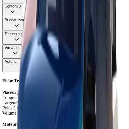
Confort
78
Budget total
58
Technologie
80
Vie à bord
85
Autonomie & Recharge
52
Fiche Technique
Places
5 places
Longueur
4.83
m
Largeur
1.90
m
Poids à vide
1975 - 2165
kg
Volume coffre
621 - 628
L
Moteurs et Finitions