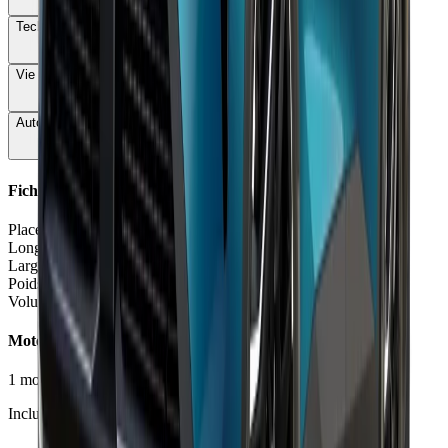
Technologie
82
Vie à bord
78
Autonomie & Recharge
72
Fiche Technique
Places
5 places
Longueur
4.51 - 4.53
m
Largeur
1.83
m
Poids à vide
1421 - 1592
kg
Volume coffre
555 - 575
L
Moteurs et Finitions
1
motorisation
•
3
finition
s
Inclure Malus 2026