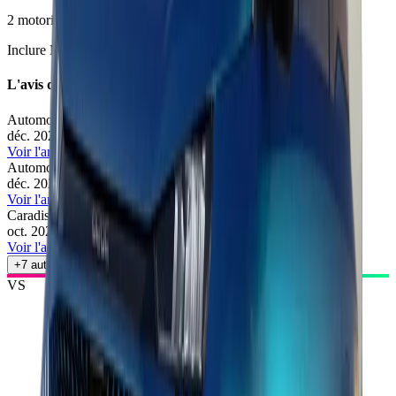
2
motorisation
s
•
4
finition
s
Inclure Malus 2026
L'avis des experts
Automobile Magazine
74
/100
déc. 2025
•
Pierre Lefebvre
Voir l'article
Automoto
71
/100
déc. 2025
•
Romain Vannier
Voir l'article
Caradisiac
69
/100
oct. 2025
•
Alexandre Bataille
Voir l'article
+
7
autres avis
VS