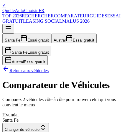
✓
QuelleAutoChoisir.FR
TOP 2026
RECHERCHER
COMPARATEUR
GUIDES
ESSAI
GRATUIT
LEASING SOCIAL
MALUS 2026
Santa Fe
Essai gratuit
Austral
Essai gratuit
Santa Fe
Essai gratuit
Austral
Essai gratuit
Retour aux véhicules
Comparateur de Véhicules
Comparez 2 véhicules côte à côte pour trouver celui qui vous
convient le mieux
Hyundai
Santa Fe
Changer de véhicule