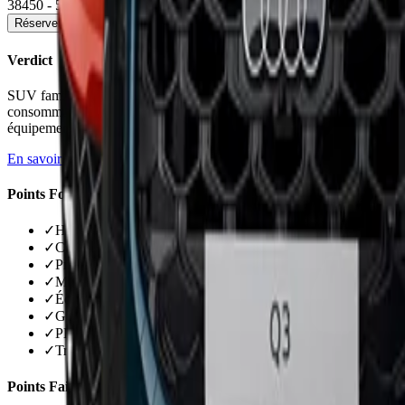
38450 - 55150 €
Réserver un essai
Voir la fiche détaillée →
Verdict
SUV familial complet et habitable mais sans réel caractère. Intérieur
consommation autoroutière décevante (9+ l/100). Amortissement trop 
équipement/prix correct en entrée de gamme, finitions hautes dépasse
En savoir plus →
Points Forts
✓
Habitabilité généreuse avant et arrière
✓
Coffre spacieux de 616 litres avec plancher plat
✓
Présentation intérieure soignée et moderne
✓
Motorisation hybride sobre en ville (moins de 6 l/100)
✓
Équipement de série complet en finition Executive
✓
Garantie constructeur de 5 ans rassurante
✓
PHEV offre 55 km d'autonomie électrique réelle
✓
Transitions électrique-thermique fluides et imperceptibles
Points Faibles