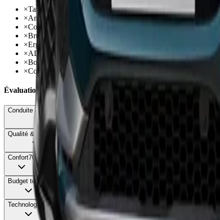
×
Tarifs élevés dès 48 800 € (jusqu'à 50 000 €)
×
Amortissement trop raide sous 70 km/h avec trépidations
×
Consommation autoroutière décevante (9 à 9,5 l/100)
×
Bruits aérodynamiques et de roulement importants à 130 km/h
×
Ergonomie multimédia complexe et peu intuitive
×
ADAS très intrusifs nécessitant 6 manipulations pour les désac
×
Boîte auto peu réactive aux rétrogradages
×
Conduite manquant d'agrément et de caractère
Évaluations Détaillées
Conduite & Maniabilité
68
Qualité & Finition
76
Confort
70
Budget total
62
Technologie
71