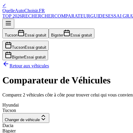
✓
QuelleAutoChoisir.FR
TOP 2026
RECHERCHER
COMPARATEUR
GUIDES
ESSAI GRA
Tucson
Essai gratuit
Bigster
Essai gratuit
Tucson
Essai gratuit
Bigster
Essai gratuit
Retour aux véhicules
Comparateur de Véhicules
Comparez 2 véhicules côte à côte pour trouver celui qui vous convien
Hyundai
Tucson
Changer de véhicule
Dacia
Bigster