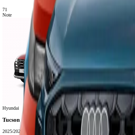
71
Note
Hyundai
Tucson
2025/2026