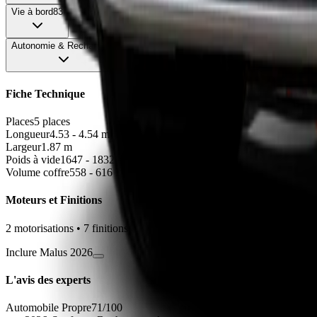
Vie à bord
83
Autonomie & Recharge
68
Fiche Technique
Places
5 places
Longueur
4.53 - 4.54
m
Largeur
1.87
m
Poids à vide
1647 - 1832
kg
Volume coffre
558 - 616
L
Moteurs et Finitions
2
motorisation
s
•
7
finition
s
Inclure Malus 2026
L'avis des experts
Automobile Propre
71
/100