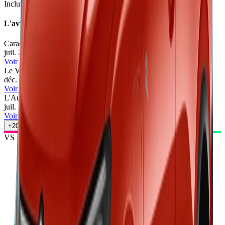
Inclure Malus 2026
L'avis des experts
Caradisiac
69
/100
juil. 2026
•
Olivier Pagès
Voir l'article
Le Vendeur Automobiles
76
/100
déc. 2025
•
Le Vendeur Automobiles
Voir l'article
L'Auto-Journal
60
/100
juil. 2025
•
Cyril Biotteau
Voir l'article
+
20
autres avis
VS