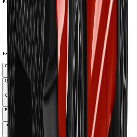
Points Faibles
×
Prix élevés dès 40 000 € avec malus jusqu'à 1 540 €
×
Agrément de conduite en retrait vs ancienne génération
×
Boîte e-DSC6/7 peu réactive avec à-coups basse vitesse
×
Système multimédia lent et parfois défaillant
×
Habitabilité décevante malgré dimensions accrues
×
Visibilité arrière catastrophique
Évaluations Détaillées
Conduite & Maniabilité
62
Qualité & Finition
72
Confort
74
Budget total
58
Technologie
64