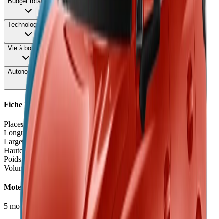
Budget total
58
Technologie
70
Vie à bord
68
Autonomie & Recharge
62
Fiche Technique
Places
5 places
Longueur
4.54
m
Largeur
1.90 - 1.93
m
Hauteur
1.64
m
Poids à vide
1547 - 2266
kg
Volume coffre
470 - 520
L
Moteurs et Finitions
5
motorisation
s
•
4
finition
s