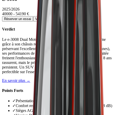
2025/2026
40000 - 54190 €
Réserver un essai
Voir la fiche détaillée →
Verdict
Le e-3008 Dual Motor 325 ch améliore nettement le dynamisme
grâce à son châssis revu et sa transmission intégrale, tout en
préservant l'excellent confort. Mais son poids excessif (2,2 tonnes),
ses performances de recharge décevantes et son autonomie limitée
freinent l'enthousiasme. L'habitacle spectaculaire et la garantie 8 ans
rassurent, mais le prix élevé (53 990 €) et les bugs logiciels
persistent. Un SUV électrique confortable et bien fini, mais
perfectible sur l'essentiel : autonomie et recharge.
En savoir plus →
Points Forts
✓
Présentation intérieure spectaculaire et finition soignée
✓
Confort remarquable avec insonorisation excellente (68 dB)
✓
Sièges AGR très accueillants avec maintien ajustable