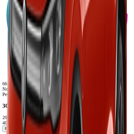
66
Note
Peugeot
3008
2025/2026
40000 - 46500 €
Réserver un essai
Voir la fiche détaillée →