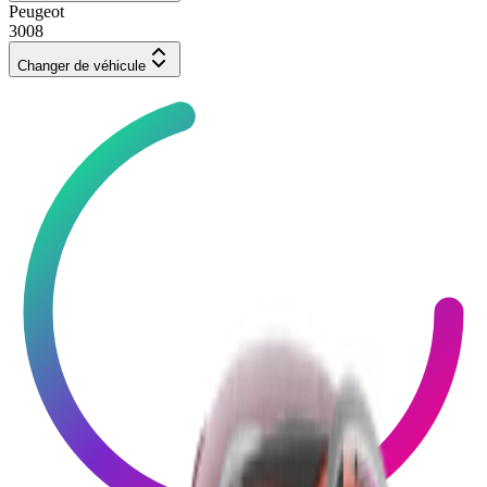
Peugeot
3008
Changer de véhicule