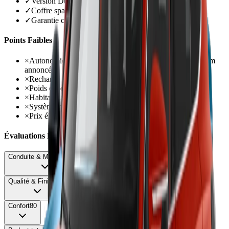
✓
Version Dual Motor nettement plus dynamique
✓
Coffre spacieux de 520 litres avec plancher modulable
✓
Garantie constructeur de 8 ans très rassurante
Points Faibles
×
Autonomie réelle décevante : 350-420 km vs 490-527 km
annoncés
×
Recharge rapide très lente : 40 min pour 10-80%
×
Poids excessif de 2,2 tonnes limitant performances
×
Habitabilité arrière limitée malgré dimensions généreuses
×
Système multimédia instable avec bugs fréquents
×
Prix élevé dès 53 990 € sans bonus écologique
Évaluations Détaillées
Conduite & Maniabilité
72
Qualité & Finition
78
Confort
80