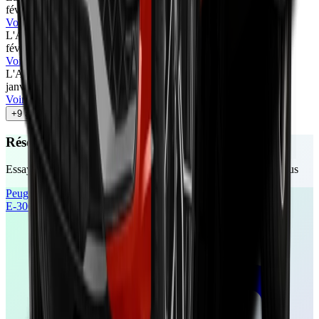
févr. 2026
•
Patrick Louis
Voir l'article
L'Auto-Journal
67
/100
févr. 2026
•
Cyril Biotteau
Voir l'article
L'Auto-Journal
71
/100
janv. 2026
•
Camille Pin
Voir l'article
+
9
autres avis
Réservez votre essai gratuit
Essayez ces véhicules chez un concessionnaire près de chez vous
Peugeot
E-3008