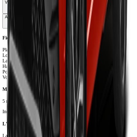
Vie à bord
68
Autonomie & Recharge
70
Fiche Technique
Places
5 places
Longueur
4.54
m
Largeur
1.93
m
Hauteur
1.64
m
Poids à vide
1547
kg
Volume coffre
520
L
Moteurs et Finitions
5
motorisation
s
•
4
finition
s
Inclure Malus 2026
L'avis des experts
La Dépêche du Midi
73
/100