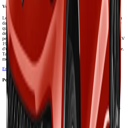
Verdict
Le nouveau Peugeot 3008 a gagné en confort et modernité avec sa
dalle 21 pouces spectaculaire, mais a perdu l'agrément de conduite
qui faisait le succès de son prédécesseur. L'hybridation 48V offre
des consommations correctes (5,1-6,5 l/100 km) mais les
performances restent limitées avec une boîte peu réactive. Le PHEV
195 ch améliore l'autonomie électrique (78 km réels) mais souffre
d'un malus au poids de 1 540 € le rendant plus cher que l'électrique.
Tarifs élevés face au cousin C5 Aircross qui offre équivalent pour
moins cher.
En savoir plus →
Points Forts
✓
Insonorisation réussie même à haute vitesse
✓
Consommations maîtrisées de 5,1 à 6,5 l/100 km
✓
Confort des suspensions bien calibré
✓
Présentation intérieure spectaculaire avec dalle 21 pouces
✓
Autonomie électrique PHEV améliorée à 78 km réels
✓
Volume coffre préservé à 520 litres sur PHEV