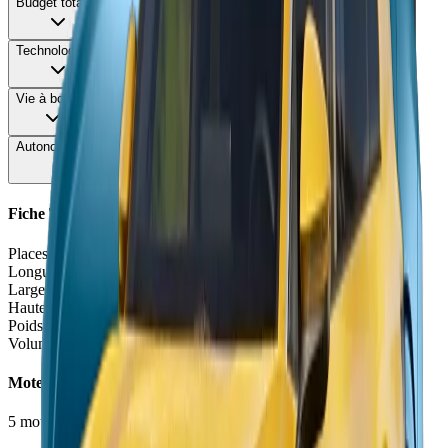
Budget total
58
Technologie
64
Vie à bord
68
Autonomie & Recharge
70
Fiche Technique
Places
5 places
Longueur
4.54
m
Largeur
1.93
m
Hauteur
1.64
m
Poids à vide
1547
kg
Volume coffre
520
L
Moteurs et Finitions
5
motorisation
s
•
4
finition
s