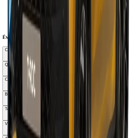
×
Consommation 1.5 eTSI décevante 7 à 8 l/100 km
×
Boîte DSG7 lente et hésitante
×
Confort trop ferme avec jantes 20 pouces
×
Plastiques durs en partie basse
×
PHEV : coffre réduit à 490 litres
Évaluations Détaillées
Conduite & Maniabilité
68
Qualité & Finition
72
Confort
72
Budget total
58
Technologie
78
Vie à bord
85