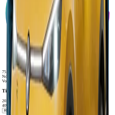
75
Note
Volkswagen
Tiguan
2025/2026
40900 - 68600 €
Réserver un essai
Voir la fiche détaillée →