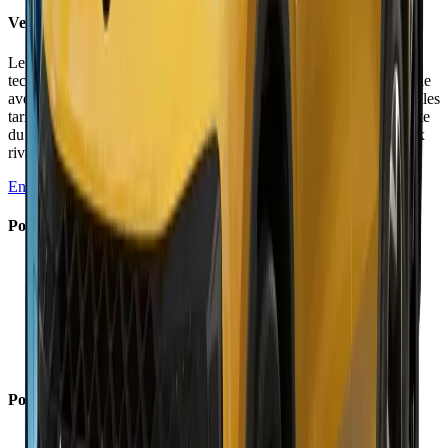
Verdict
Le Tiguan III impressionne par son habitabilité record et ses
technologies enfin abouties. La version PHEV 204 ch se démarque
avec 119 km d'autonomie électrique et 2,2 l/100 en hybride. Mais les
tarifs très élevés (48 600 à 61 150 €) et la consommation décevante
du 1.5 eTSI thermique (7,8 l/100) freinent l'enthousiasme face aux
rivaux full hybrid moins chers.
En savoir plus →
Points Forts
✓
Habitabilité exceptionnelle, meilleure du segment
✓
Coffre record de 652 litres très modulable
✓
PHEV 204 ch : 119 km autonomie électrique WLTP
✓
Système multimédia enfin réactif et fluide
✓
Ergonomie améliorée avec vrais boutons physiques
✓
Aides à la conduite niveau 2 parmi les meilleures
Points Faibles
×
Tarifs très élevés dès 48 600 €