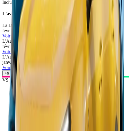
Inclure Malus 2026
L'avis des experts
La Dépêche du Midi
73
/100
févr. 2026
•
Patrick Louis
Voir l'article
L'Auto-Journal
67
/100
févr. 2026
•
Cyril Biotteau
Voir l'article
L'Auto-Journal
71
/100
janv. 2026
•
Camille Pin
Voir l'article
+
9
autres avis
VS