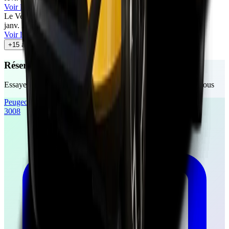
Voir l'article
Le Vendeur Automobiles
76
/100
janv. 2026
•
Le Vendeur Automobiles
Voir l'article
+
15
autres avis
Réservez votre essai gratuit
Essayez ces véhicules chez un concessionnaire près de chez vous
Peugeot
3008