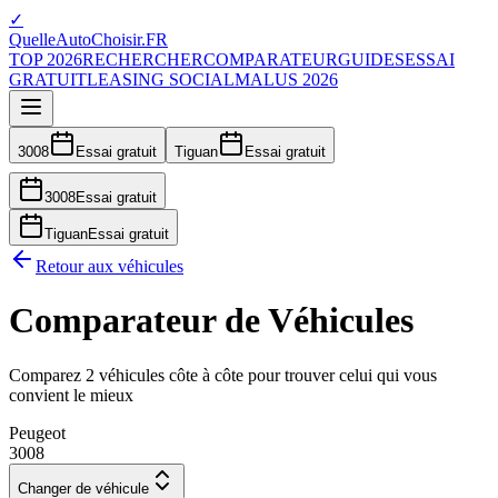
✓
QuelleAutoChoisir.FR
TOP 2026
RECHERCHER
COMPARATEUR
GUIDES
ESSAI
GRATUIT
LEASING SOCIAL
MALUS 2026
3008
Essai gratuit
Tiguan
Essai gratuit
3008
Essai gratuit
Tiguan
Essai gratuit
Retour aux véhicules
Comparateur de Véhicules
Comparez 2 véhicules côte à côte pour trouver celui qui vous
convient le mieux
Peugeot
3008
Changer de véhicule