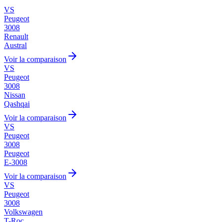
VS
Peugeot
3008
Renault
Austral
Voir la comparaison
VS
Peugeot
3008
Nissan
Qashqai
Voir la comparaison
VS
Peugeot
3008
Peugeot
E-3008
Voir la comparaison
VS
Peugeot
3008
Volkswagen
T-Roc