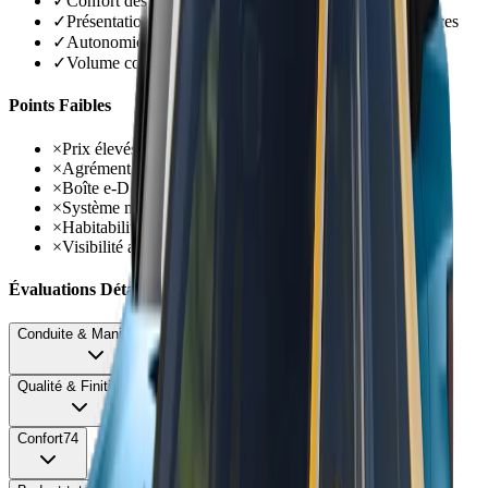
✓
Confort des suspensions bien calibré
✓
Présentation intérieure spectaculaire avec dalle 21 pouces
✓
Autonomie électrique PHEV améliorée à 78 km réels
✓
Volume coffre préservé à 520 litres sur PHEV
Points Faibles
×
Prix élevés dès 40 000 € avec malus jusqu'à 1 540 €
×
Agrément de conduite en retrait vs ancienne génération
×
Boîte e-DSC6/7 peu réactive avec à-coups basse vitesse
×
Système multimédia lent et parfois défaillant
×
Habitabilité décevante malgré dimensions accrues
×
Visibilité arrière catastrophique
Évaluations Détaillées
Conduite & Maniabilité
62
Qualité & Finition
72
Confort
74