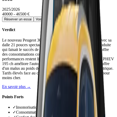
2025/2026
40000 - 46500 €
Réserver un essai
Voir la fiche détaillée →
Verdict
Le nouveau Peugeot 3008 a gagné en confort et modernité avec sa
dalle 21 pouces spectaculaire, mais a perdu l'agrément de conduite
qui faisait le succès de son prédécesseur. L'hybridation 48V offre
des consommations correctes (5,1-6,5 l/100 km) mais les
performances restent limitées avec une boîte peu réactive. Le PHEV
195 ch améliore l'autonomie électrique (78 km réels) mais souffre
d'un malus au poids de 1 540 € le rendant plus cher que l'électrique.
Tarifs élevés face au cousin C5 Aircross qui offre équivalent pour
moins cher.
En savoir plus →
Points Forts
✓
Insonorisation réussie même à haute vitesse
✓
Consommations maîtrisées de 5,1 à 6,5 l/100 km