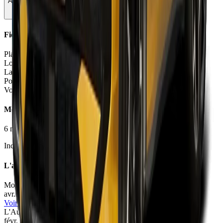
Autonomie & Recharge
88
Fiche Technique
Places
5 places
Longueur
4.54
m
Largeur
1.84
m
Poids à vide
1599 - 1879
kg
Volume coffre
490 - 652
L
Moteurs et Finitions
6
motorisation
s
•
7
finition
s
Inclure Malus 2026
L'avis des experts
Motor1
73
/100
avr. 2026
•
Fabio Gemelli
Voir l'article
L'Auto-Journal
67
/100
févr. 2026
•
Cyril Biotteau