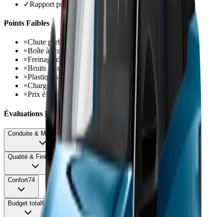
✓
Rapport prix/prestations compétitif vs premium
Points Faibles
×
Chute performances PHEV batterie épuisée
×
Boîte à crabots lente au rétrogradage
×
Freinage difficile à doser
×
Bruits de roulement marqués
×
Plastiques durs contre-portes arrière
×
Chargeur limité à 7,4 kW
×
Prix élevé dès 45 000 €
Évaluations Détaillées
Conduite & Maniabilité
80
Qualité & Finition
72
Confort
74
Budget total
68