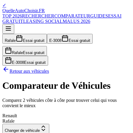
✓
QuelleAutoChoisir.FR
TOP 2026
RECHERCHER
COMPARATEUR
GUIDES
ESSAI
GRATUIT
LEASING SOCIAL
MALUS 2026
Rafale
Essai gratuit
E-3008
Essai gratuit
Rafale
Essai gratuit
E-3008
Essai gratuit
Retour aux véhicules
Comparateur de Véhicules
Comparez 2 véhicules côte à côte pour trouver celui qui vous
convient le mieux
Renault
Rafale
Changer de véhicule