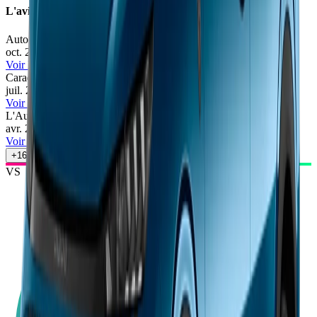
L'avis des experts
Automoto
71
/100
oct. 2025
•
Romain Vannier
Voir l'article
Caradisiac
71
/100
juil. 2025
•
Cédric Pinatel
Voir l'article
L'Auto-Journal
76
/100
avr. 2025
•
Hugo Quintal
Voir l'article
+
16
autres avis
VS