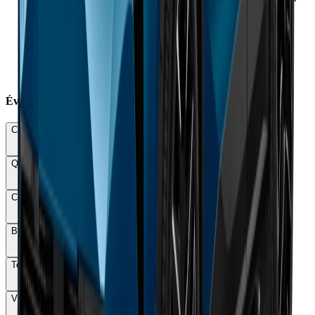
annoncés
×
Recharge rapide très lente : 40 min pour 10-80%
×
Poids excessif de 2,2 tonnes limitant performances
×
Habitabilité arrière limitée malgré dimensions généreuses
×
Système multimédia instable avec bugs fréquents
×
Prix élevé dès 53 990 € sans bonus écologique
Évaluations Détaillées
Conduite & Maniabilité
72
Qualité & Finition
78
Confort
80
Budget total
58
Technologie
70
Vie à bord
68