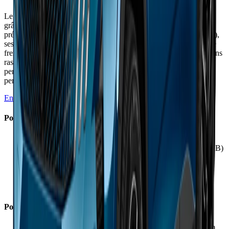
Le e-3008 Dual Motor 325 ch améliore nettement le dynamisme
grâce à son châssis revu et sa transmission intégrale, tout en
préservant l'excellent confort. Mais son poids excessif (2,2 tonnes),
ses performances de recharge décevantes et son autonomie limitée
freinent l'enthousiasme. L'habitacle spectaculaire et la garantie 8 ans
rassurent, mais le prix élevé (53 990 €) et les bugs logiciels
persistent. Un SUV électrique confortable et bien fini, mais
perfectible sur l'essentiel : autonomie et recharge.
En savoir plus →
Points Forts
✓
Présentation intérieure spectaculaire et finition soignée
✓
Confort remarquable avec insonorisation excellente (68 dB)
✓
Sièges AGR très accueillants avec maintien ajustable
✓
Version Dual Motor nettement plus dynamique
✓
Coffre spacieux de 520 litres avec plancher modulable
✓
Garantie constructeur de 8 ans très rassurante
Points Faibles
×
Autonomie réelle décevante : 350-420 km vs 490-527 km