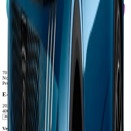
70
Note
Peugeot
E-3008
2025/2026
40000 - 54190 €
Réserver un essai
Voir la fiche détaillée →
Verdict