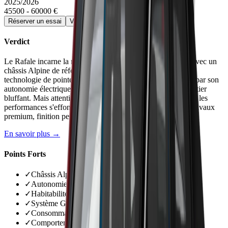
2025/2026
45500 - 60000 €
Réserver un essai
Voir la fiche détaillée →
Verdict
Le Rafale incarne la montée en gamme réussie de Renault avec un
châssis Alpine de référence, une habitabilité familiale et une
technologie de pointe. La version PHEV 300 impressionne par son
autonomie électrique (95 km réels) et son comportement routier
bluffant. Mais attention à la gestion de charge : batterie vide, les
performances s'effondrent. Prix élevé mais justifié face aux rivaux
premium, finition perfectible sur certains détails.
En savoir plus →
Points Forts
✓
Châssis Alpine exceptionnel avec 4 roues directrices
✓
Autonomie électrique PHEV record (95 km réels)
✓
Habitabilité et coffre généreux (530 litres)
✓
Système Google fluide et réactif
✓
Consommation maîtrisée même batterie vide
✓
Comportement routier dynamique et stable