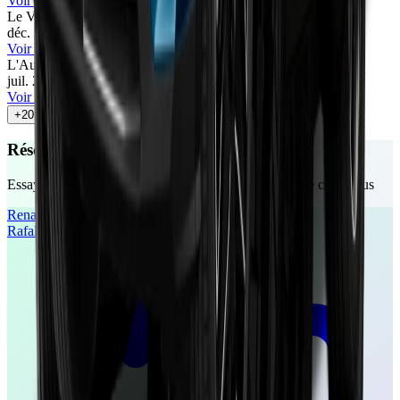
Voir l'article
Le Vendeur Automobiles
76
/100
déc. 2025
•
Le Vendeur Automobiles
Voir l'article
L'Auto-Journal
60
/100
juil. 2025
•
Cyril Biotteau
Voir l'article
+
20
autres avis
Réservez votre essai gratuit
Essayez ces véhicules chez un concessionnaire près de chez vous
Renault
Rafale