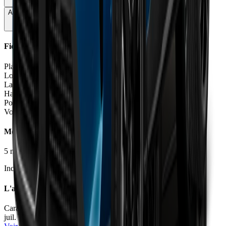
Autonomie & Recharge
62
Fiche Technique
Places
5 places
Longueur
4.54
m
Largeur
1.90 - 1.93
m
Hauteur
1.64
m
Poids à vide
1547 - 2266
kg
Volume coffre
470 - 520
L
Moteurs et Finitions
5
motorisation
s
•
4
finition
s
Inclure Malus 2026
L'avis des experts
Caradisiac
69
/100
juil. 2026
•
Olivier Pagès