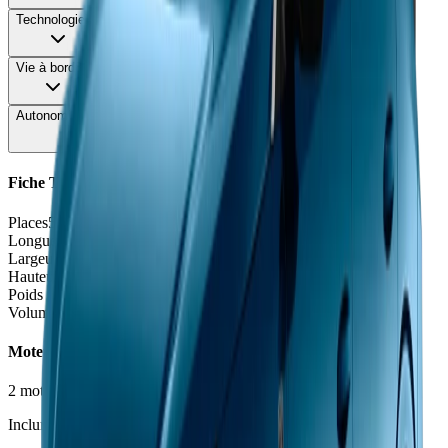
Technologie
78
Vie à bord
80
Autonomie & Recharge
78
Fiche Technique
Places
5 places
Longueur
4.71
m
Largeur
1.87
m
Hauteur
1.61
m
Poids à vide
1653 - 2009
kg
Volume coffre
539 - 627
L
Moteurs et Finitions
2
motorisation
s
•
3
finition
s
Inclure Malus 2026