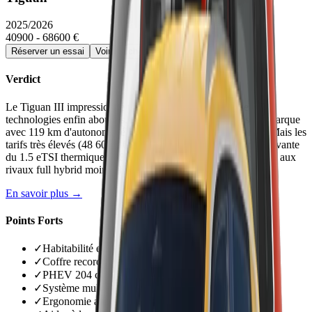
2025/2026
40900 - 68600 €
Réserver un essai
Voir la fiche détaillée →
Verdict
Le Tiguan III impressionne par son habitabilité record et ses
technologies enfin abouties. La version PHEV 204 ch se démarque
avec 119 km d'autonomie électrique et 2,2 l/100 en hybride. Mais les
tarifs très élevés (48 600 à 61 150 €) et la consommation décevante
du 1.5 eTSI thermique (7,8 l/100) freinent l'enthousiasme face aux
rivaux full hybrid moins chers.
En savoir plus →
Points Forts
✓
Habitabilité exceptionnelle, meilleure du segment
✓
Coffre record de 652 litres très modulable
✓
PHEV 204 ch : 119 km autonomie électrique WLTP
✓
Système multimédia enfin réactif et fluide
✓
Ergonomie améliorée avec vrais boutons physiques