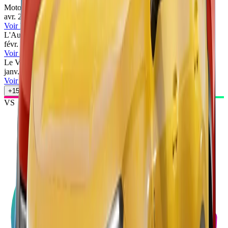
Motor1
73
/100
avr. 2026
•
Fabio Gemelli
Voir l'article
L'Auto-Journal
67
/100
févr. 2026
•
Cyril Biotteau
Voir l'article
Le Vendeur Automobiles
76
/100
janv. 2026
•
Le Vendeur Automobiles
Voir l'article
+
15
autres avis
VS