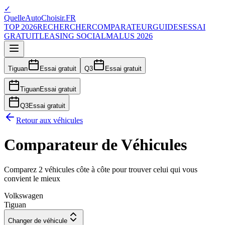
✓
QuelleAutoChoisir.FR
TOP 2026
RECHERCHER
COMPARATEUR
GUIDES
ESSAI
GRATUIT
LEASING SOCIAL
MALUS 2026
Tiguan
Essai gratuit
Q3
Essai gratuit
Tiguan
Essai gratuit
Q3
Essai gratuit
Retour aux véhicules
Comparateur de Véhicules
Comparez 2 véhicules côte à côte pour trouver celui qui vous
convient le mieux
Volkswagen
Tiguan
Changer de véhicule