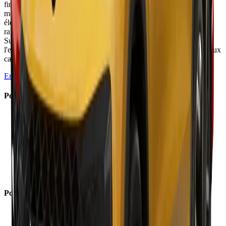
finition rehaussée, une technologie moderne et une habitabilité
modulable. La version PHEV 272 ch convainc par son autonomie
électrique généreuse (82-97 km réels) et ses capacités de recharge
rapides. Le 1.5 TFSI 150 ch assure l'essentiel sans briller.
Suspension ferme et tarifs élevés (options nombreuses) tempèrent
l'enthousiasme face à des rivaux BMW X1 et Mercedes GLA mieux
calibrés.
En savoir plus →
Points Forts
✓
Finition soignée avec assemblages impeccables
✓
Habitabilité généreuse et banquette coulissante
✓
Autonomie électrique PHEV de 82 à 97 km réels
✓
Recharge rapide 50 kW DC rare sur un PHEV
✓
Interface multimédia fluide et intuitive
✓
Comportement routier équilibré et rassurant
✓
Insonorisation réussie hors bruits de roulement
Points Faibles
×
Tarifs élevés dès 43 850 € grimpant vite
×
Options nombreuses et onéreuses (packs 3 250 €)