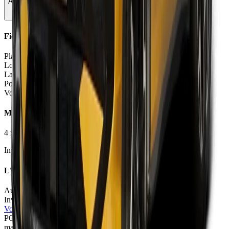
Autonomie & Recharge
72
Fiche Technique
Places
5 places
Longueur
4.53
m
Largeur
1.86
m
Poids à vide
1646 - 1900
kg
Volume coffre
375 - 488
L
Moteurs et Finitions
4
motorisation
s
•
4
finition
s
Inclure Malus 2026
L'avis des experts
Automobile Magazine
74
/100
Invalid Date
•
Gael Brianceau
Voir l'article
POA
67
/100
mars 2026
•
Renaud Roubaudi & Julien Rosburger