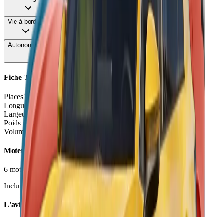
Vie à bord
85
Autonomie & Recharge
88
Fiche Technique
Places
5 places
Longueur
4.54
m
Largeur
1.84
m
Poids à vide
1599 - 1879
kg
Volume coffre
490 - 652
L
Moteurs et Finitions
6
motorisation
s
•
7
finition
s
Inclure Malus 2026
L'avis des experts