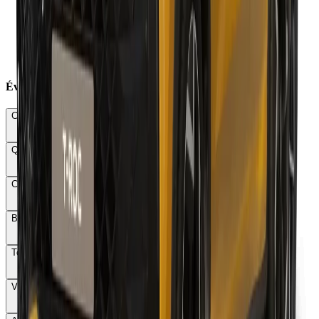
×
Suspension ferme même avec amortissement piloté
×
Moteur 1.5 TFSI 150 ch manquant de vigueur
×
Touches tactiles volant trop sensibles
×
Coffre réduit à 375 l en version PHEV
×
Malus CO2 + poids minimum 1 532 €
Évaluations Détaillées
Conduite & Maniabilité
68
Qualité & Finition
76
Confort
67
Budget total
51
Technologie
73
Vie à bord
71