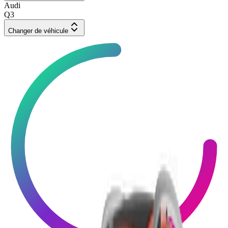
Audi
Q3
Changer de véhicule