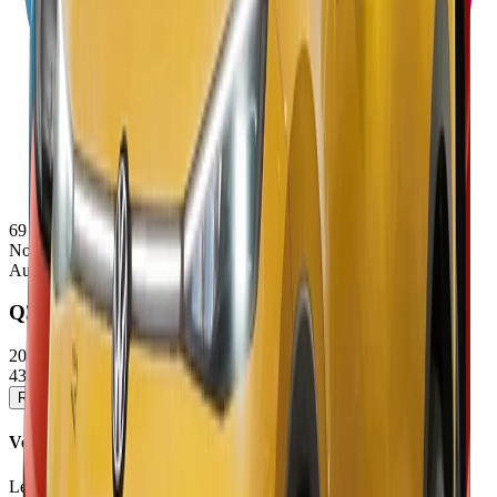
69
Note
Audi
Q3
2025/2026
43850 - 60550 €
Réserver un essai
Voir la fiche détaillée →
Verdict
Le Q3 III capitalise sur les acquis de son prédécesseur avec une