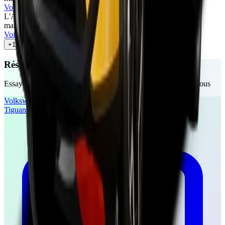
Voir l'article
L'Auto-Journal
67
/100
mars 2026
•
Cyril Biotteau
Voir l'article
+
10
autres avis
Réservez votre essai gratuit
Essayez ces véhicules chez un concessionnaire près de chez vous
Volkswagen
Tiguan