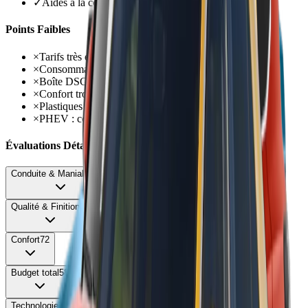
✓
Aides à la conduite niveau 2 parmi les meilleures
Points Faibles
×
Tarifs très élevés dès 48 600 €
×
Consommation 1.5 eTSI décevante 7 à 8 l/100 km
×
Boîte DSG7 lente et hésitante
×
Confort trop ferme avec jantes 20 pouces
×
Plastiques durs en partie basse
×
PHEV : coffre réduit à 490 litres
Évaluations Détaillées
Conduite & Maniabilité
68
Qualité & Finition
72
Confort
72
Budget total
58
Technologie
78