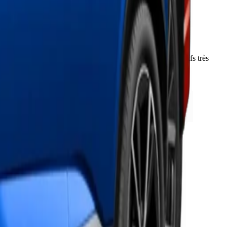
autonomie électrique et 2,2 l/100 en hybride. Mais les tarifs très
id moins chers.