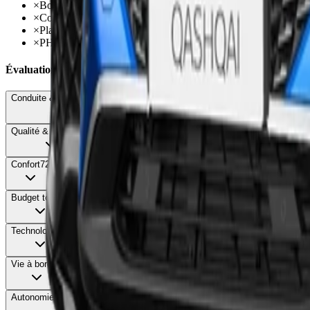
×
Boîte DSG7 lente et hésitante
×
Confort trop ferme avec jantes 20 pouces
×
Plastiques durs en partie basse
×
PHEV : coffre réduit à 490 litres
Évaluations Détaillées
Conduite & Maniabilité
68
Qualité & Finition
72
Confort
72
Budget total
58
Technologie
78
Vie à bord
85
Autonomie & Recharge
88