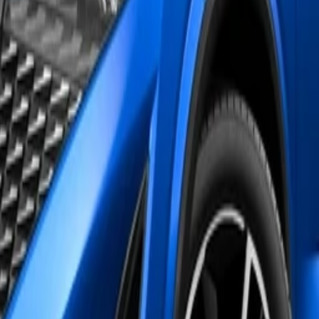
ogies enfin abouties. La version PHEV 204 ch se démarque avec 119 km d'
hermique (7,8 l/100) freinent l'enthousiasme face aux rivaux full hybr