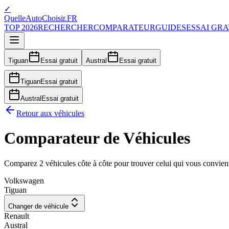
✓
QuelleAutoChoisir.FR
TOP 2026
RECHERCHER
COMPARATEUR
GUIDES
ESSAI GRA
Tiguan
Essai gratuit
Austral
Essai gratuit
Tiguan
Essai gratuit
Austral
Essai gratuit
Retour aux véhicules
Comparateur de Véhicules
Comparez 2 véhicules côte à côte pour trouver celui qui vous convien
Volkswagen
Tiguan
Changer de véhicule
Renault
Austral