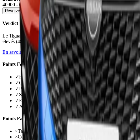
40900 - 68600 €
Réserver un essai
Voir la fiche détaillée →
Verdict
Le Tiguan III impressionne par son habitabilité record et ses technol
élevés (48 600 à 61 150 €) et la consommation décevante du 1.5 eTSI t
En savoir plus →
Points Forts
✓
Habitabilité exceptionnelle, meilleure du segment
✓
Coffre record de 652 litres très modulable
✓
PHEV 204 ch : 119 km autonomie électrique WLTP
✓
Système multimédia enfin réactif et fluide
✓
Ergonomie améliorée avec vrais boutons physiques
✓
Aides à la conduite niveau 2 parmi les meilleures
Points Faibles
×
Tarifs très élevés dès 48 600 €
×
Consommation 1.5 eTSI décevante 7 à 8 l/100 km