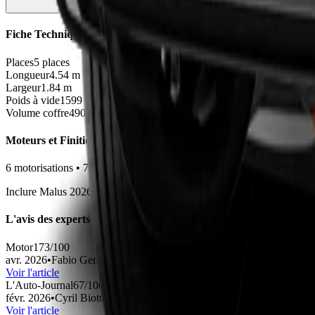
Fiche Technique
Places
5 places
Longueur
4.54
m
Largeur
1.84
m
Poids à vide
1599 - 1879
kg
Volume coffre
490 - 652
L
Moteurs et Finitions
6
motorisation
s
•
7
finition
s
Inclure Malus 2026
L'avis des experts
Motor1
73
/100
avr. 2026
•
Fabio Gemelli
Voir l'article
L'Auto-Journal
67
/100
févr. 2026
•
Cyril Biotteau
Voir l'article