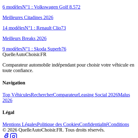
6
modèles
N°1 :
Volkswagen Golf 8.5
72
Meilleures Citadines 2026
14
modèles
N°1 :
Renault Clio
73
Meilleurs Breaks 2026
9
modèles
N°1 :
Skoda Superb
76
QuelleAutoChoisir.FR
Comparateur automobile indépendant pour choisir votre véhicule en
toute confiance.
Navigation
Top Véhicules
Rechercher
Comparateur
Leasing Social 2026
Malus
2026
Légal
Mentions Légales
Politique des Cookies
Confidentialité
Conditions
© 2026 QuelleAutoChoisir.FR. Tous droits réservés.