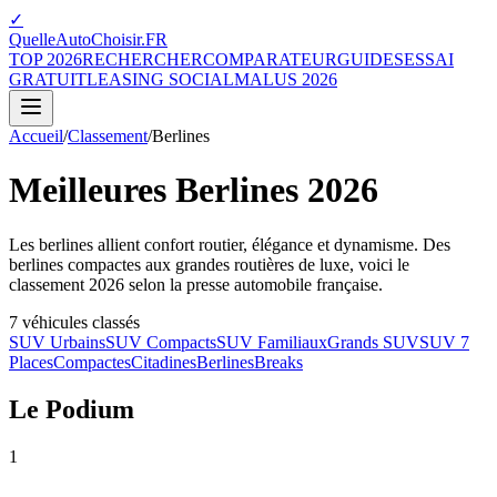
✓
QuelleAutoChoisir.FR
TOP 2026
RECHERCHER
COMPARATEUR
GUIDES
ESSAI
GRATUIT
LEASING SOCIAL
MALUS 2026
Accueil
/
Classement
/
Berlines
Meilleures Berlines 2026
Les berlines allient confort routier, élégance et dynamisme. Des
berlines compactes aux grandes routières de luxe, voici le
classement 2026 selon la presse automobile française.
7
véhicules classés
SUV Urbains
SUV Compacts
SUV Familiaux
Grands SUV
SUV 7
Places
Compactes
Citadines
Berlines
Breaks
Le Podium
1