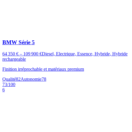
BMW
Série 5
64 350 € – 109 900 €
Diesel, Electrique, Essence, Hybride, Hybride
rechargeable
Finition irréprochable et matériaux premium
Qualité
82
Autonomie
78
73
/100
6