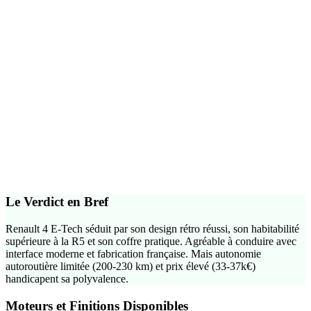
Jusqu'a
7 700 EUR
de bonus selon vos revenus
Calculer precisement
Leasing social 2026
Dès
170
€/mois
Aide de l'État : jusqu'à
9 500
€
Voir les conditions
Le Verdict en Bref
Renault 4 E-Tech séduit par son design rétro réussi, son habitabilité
supérieure à la R5 et son coffre pratique. Agréable à conduire avec
interface moderne et fabrication française. Mais autonomie
autoroutière limitée (200-230 km) et prix élevé (33-37k€)
handicapent sa polyvalence.
Moteurs et Finitions Disponibles