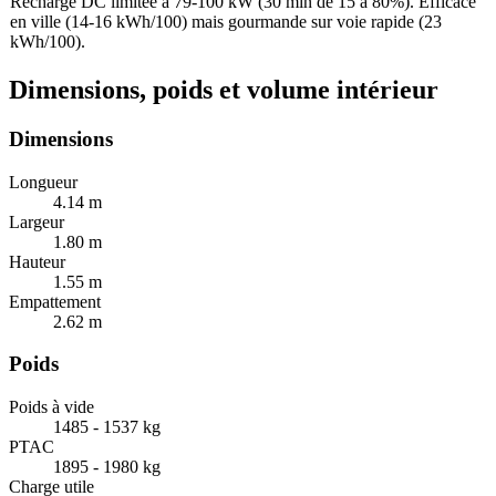
Recharge DC limitée à 79-100 kW (30 min de 15 à 80%). Efficace
en ville (14-16 kWh/100) mais gourmande sur voie rapide (23
kWh/100).
Dimensions, poids et volume intérieur
Dimensions
Longueur
4.14
m
Largeur
1.80
m
Hauteur
1.55
m
Empattement
2.62
m
Poids
Poids à vide
1485 - 1537
kg
PTAC
1895 - 1980
kg
Charge utile