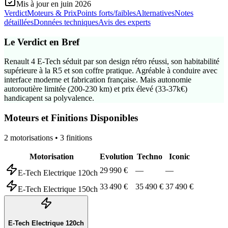
Mis à jour en
juin 2026
Verdict
Moteurs & Prix
Points forts/faibles
Alternatives
Notes
détaillées
Données techniques
Avis des experts
Le Verdict en Bref
Renault 4 E-Tech séduit par son design rétro réussi, son habitabilité
supérieure à la R5 et son coffre pratique. Agréable à conduire avec
interface moderne et fabrication française. Mais autonomie
autoroutière limitée (200-230 km) et prix élevé (33-37k€)
handicapent sa polyvalence.
Moteurs et Finitions Disponibles
2
motorisation
s
•
3
finition
s
Motorisation
Evolution
Techno
Iconic
29 990 €
—
—
E-Tech Electrique 120ch
33 490 €
35 490 €
37 490 €
E-Tech Electrique 150ch
E-Tech Electrique 120ch