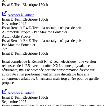
67
*
Essai
E-Tech Electrique 150ch
Accéder à l'article
Essai
E-Tech Electrique 150ch
Novembre 2025
Essai Renault R4 E-Tech : la nostalgie n'a pas de prix
Automobile Propre
• Par
Maxime Fontanier
Automobile Propre
Essai Renault R4 E-Tech : la nostalgie n'a pas de prix
Par
Maxime Fontanier
72
*
Essai
E-Tech Electrique 150ch
Essai complet de la Renault R4 E-Tech électrique : une version
rehaussée de la R5 avec un coffre XXL et une polyvalence
séduisante, mais handicapée par une consommation élevée sur
autoroute et un positionnement tarifaire discutable face à la
concurrence asiatique. Charmante mais trop chère pour ce qu'elle
propose.
Accéder à l'article
Essai
E-Tech Electrique 150ch
Septembre 2025
Essai comparatif Ford Puma Gen-E vs Renault 4 E-Tech : quel est le