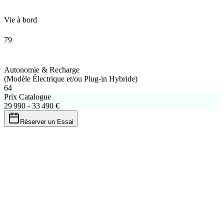
Vie à bord
79
Autonomie & Recharge
(Modèle Électrique et/ou Plug-in Hybride)
64
Prix Catalogue
29 990 - 33 490 €
Réserver un Essai
Bonus/Malus 2026
Aucun malus
Vehicule zero emission
Bonus potentiel