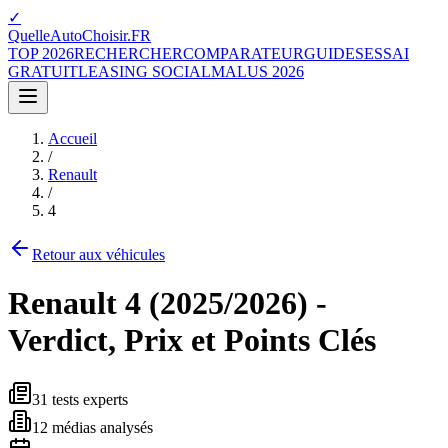
✓
QuelleAutoChoisir.FR
TOP 2026
RECHERCHER
COMPARATEUR
GUIDES
ESSAI
GRATUIT
LEASING SOCIAL
MALUS 2026
Accueil
/
Renault
/
4
Retour aux véhicules
Renault
4
(
2025/2026
) -
Verdict, Prix et Points Clés
31
tests experts
12
médias analysés