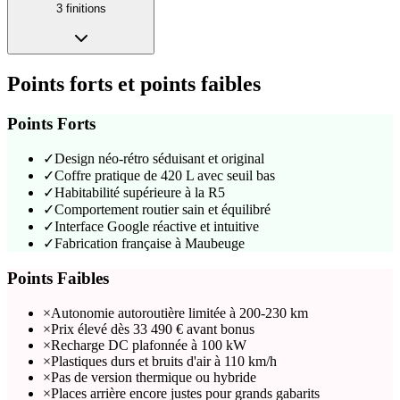
3
finition
s
Points forts et points faibles
Points Forts
✓
Design néo-rétro séduisant et original
✓
Coffre pratique de 420 L avec seuil bas
✓
Habitabilité supérieure à la R5
✓
Comportement routier sain et équilibré
✓
Interface Google réactive et intuitive
✓
Fabrication française à Maubeuge
Points Faibles
×
Autonomie autoroutière limitée à 200-230 km
×
Prix élevé dès 33 490 € avant bonus
×
Recharge DC plafonnée à 100 kW
×
Plastiques durs et bruits d'air à 110 km/h
×
Pas de version thermique ou hybride
×
Places arrière encore justes pour grands gabarits