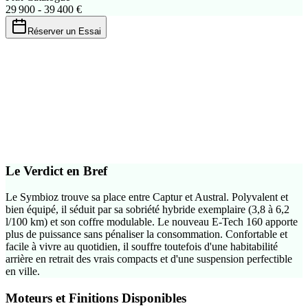
29 900 - 39 400 €
Réserver un Essai
Bonus/Malus 2026
Malus ecologique
1 276 € - 1 386 €
Calculer precisement
Le Verdict en Bref
Le Symbioz trouve sa place entre Captur et Austral. Polyvalent et
bien équipé, il séduit par sa sobriété hybride exemplaire (3,8 à 6,2
l/100 km) et son coffre modulable. Le nouveau E-Tech 160 apporte
plus de puissance sans pénaliser la consommation. Confortable et
facile à vivre au quotidien, il souffre toutefois d'une habitabilité
arrière en retrait des vrais compacts et d'une suspension perfectible
en ville.
Moteurs et Finitions Disponibles