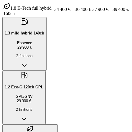
1.8 E-Tech full hybrid
34 400 €
36 400 €
37 900 €
39 400 €
160ch
1.3 mild hybrid 140ch
Essence
29 900 €
2
finition
s
1.2 Eco-G 120ch GPL
GPL/GNV
29 900 €
2
finition
s