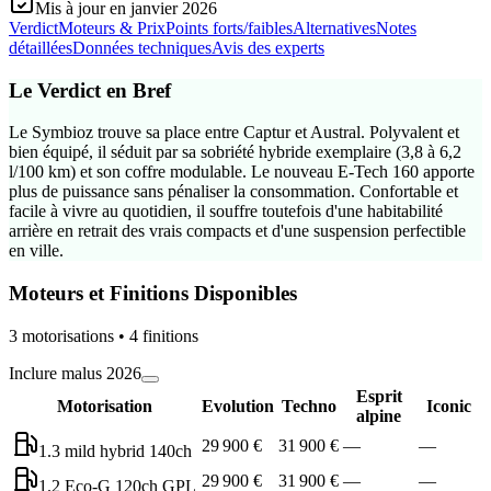
Mis à jour en
janvier 2026
Verdict
Moteurs & Prix
Points forts/faibles
Alternatives
Notes
détaillées
Données techniques
Avis des experts
Le Verdict en Bref
Le Symbioz trouve sa place entre Captur et Austral. Polyvalent et
bien équipé, il séduit par sa sobriété hybride exemplaire (3,8 à 6,2
l/100 km) et son coffre modulable. Le nouveau E-Tech 160 apporte
plus de puissance sans pénaliser la consommation. Confortable et
facile à vivre au quotidien, il souffre toutefois d'une habitabilité
arrière en retrait des vrais compacts et d'une suspension perfectible
en ville.
Moteurs et Finitions Disponibles
3
motorisation
s
•
4
finition
s
Inclure malus 2026
Esprit
Motorisation
Evolution
Techno
Iconic
alpine
29 900 €
31 900 €
—
—
1.3 mild hybrid 140ch
29 900 €
31 900 €
—
—
1.2 Eco-G 120ch GPL