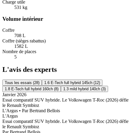
Charge utile
531
kg
Volume intérieur
Coffre
708
L
Coffre (sièges rabattus)
1582
L
Nombre de places
5
L'avis des experts
Tous les essais (
28
)
1.6 E-Tech full hybrid 145ch
(
12
)
1.8 E-Tech full hybrid 160ch
(
8
)
1.3 mild hybrid 140ch
(
3
)
Janvier 2026
Essai comparatif SUV hybride. Le Volkswagen T-Roc (2026) défie
le Renault Symbioz
L'Argus
• Par
Bertrand Bellois
L'Argus
Essai comparatif SUV hybride. Le Volkswagen T-Roc (2026) défie
le Renault Symbioz
Par
Bertrand Bellois