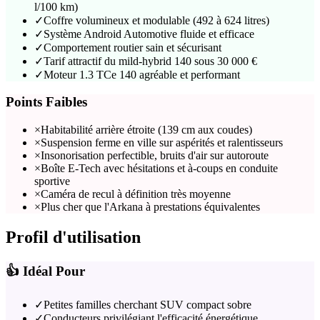
l/100 km)
✓
Coffre volumineux et modulable (492 à 624 litres)
✓
Système Android Automotive fluide et efficace
✓
Comportement routier sain et sécurisant
✓
Tarif attractif du mild-hybrid 140 sous 30 000 €
✓
Moteur 1.3 TCe 140 agréable et performant
Points Faibles
×
Habitabilité arrière étroite (139 cm aux coudes)
×
Suspension ferme en ville sur aspérités et ralentisseurs
×
Insonorisation perfectible, bruits d'air sur autoroute
×
Boîte E-Tech avec hésitations et à-coups en conduite
sportive
×
Caméra de recul à définition très moyenne
×
Plus cher que l'Arkana à prestations équivalentes
Profil d'utilisation
👍 Idéal Pour
✓
Petites familles cherchant SUV compact sobre
✓
Conducteurs privilégiant l'efficacité énergétique