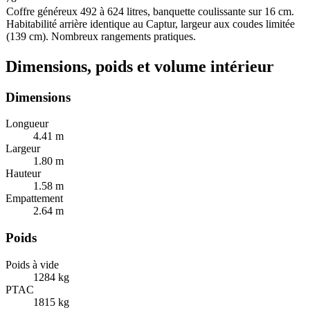
Coffre généreux 492 à 624 litres, banquette coulissante sur 16 cm.
Habitabilité arrière identique au Captur, largeur aux coudes limitée
(139 cm). Nombreux rangements pratiques.
Dimensions, poids et volume intérieur
Dimensions
Longueur
4.41
m
Largeur
1.80
m
Hauteur
1.58
m
Empattement
2.64
m
Poids
Poids à vide
1284
kg
PTAC
1815
kg