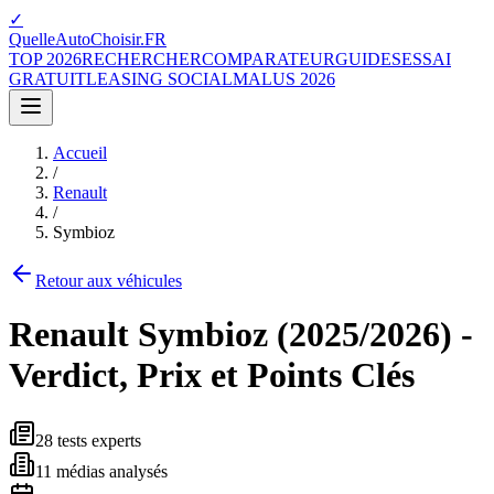
✓
QuelleAutoChoisir.FR
TOP 2026
RECHERCHER
COMPARATEUR
GUIDES
ESSAI
GRATUIT
LEASING SOCIAL
MALUS 2026
Accueil
/
Renault
/
Symbioz
Retour aux véhicules
Renault
Symbioz
(
2025/2026
) -
Verdict, Prix et Points Clés
28
tests experts
11
médias analysés