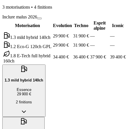
3
motorisation
s
•
4
finition
s
Inclure malus 2026
Esprit
Motorisation
Evolution
Techno
Iconic
alpine
29 900 €
31 900 €
—
—
1.3 mild hybrid 140ch
29 900 €
31 900 €
—
—
1.2 Eco-G 120ch GPL
1.8 E-Tech full hybrid
34 400 €
36 400 €
37 900 €
39 400 €
160ch
1.3 mild hybrid 140ch
Essence
29 900 €
2
finition
s