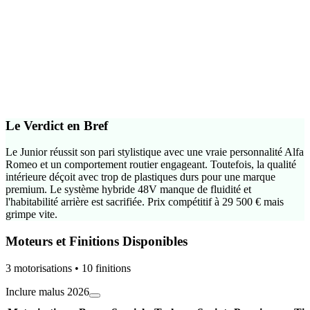
Dès
199
€/mois
Aide de l'État : jusqu'à
6 500
€
Voir les conditions
Le Verdict en Bref
Le Junior réussit son pari stylistique avec une vraie personnalité Alfa
Romeo et un comportement routier engageant. Toutefois, la qualité
intérieure déçoit avec trop de plastiques durs pour une marque
premium. Le système hybride 48V manque de fluidité et
l'habitabilité arrière est sacrifiée. Prix compétitif à 29 500 € mais
grimpe vite.
Moteurs et Finitions Disponibles
3
motorisation
s
•
10
finition
s
Inclure malus 2026