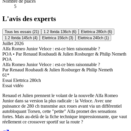
Nombre de places
5
L'avis des experts
Tous les essais (
21
)
1.2 Ibrida 136ch
(
6
)
Elettrica 280ch
(
6
)
1.2 Ibrida 145ch
(
4
)
Elettrica 156ch
(
3
)
Elettrica 240ch
(
1
)
Juillet 2026
Alfa Romeo Junior Veloce : est-ce bien raisonnable ?
POA
• Par
Renaud Roubaudi & Julien Rosburger & Philip Nemeth
POA
Alfa Romeo Junior Veloce : est-ce bien raisonnable ?
Par
Renaud Roubaudi & Julien Rosburger & Philip Nemeth
61
*
Essai
Elettrica 280ch
Essai vidéo
Renaud et Julien prennent le volant de la nouvelle Alfa Romeo
Junior dans sa version la plus radicale : la Veloce. Avec une
puissance de 280 ch transmise aux roues avant via un différentiel
autobloquant Torsen, cette "petite" Alfa promet des sensations
fortes. Mais au-delà de la fiche technique impressionnante, que vaut
réellement ce crossover sportif sur la route ?