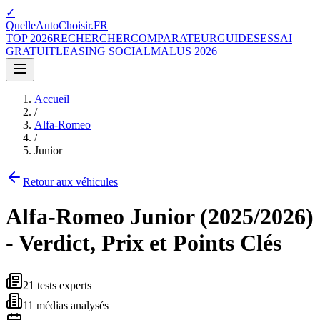
✓
QuelleAutoChoisir.FR
TOP 2026
RECHERCHER
COMPARATEUR
GUIDES
ESSAI
GRATUIT
LEASING SOCIAL
MALUS 2026
Accueil
/
Alfa-Romeo
/
Junior
Retour aux véhicules
Alfa-Romeo
Junior
(
2025/2026
)
- Verdict, Prix et Points Clés
21
tests experts
11
médias analysés