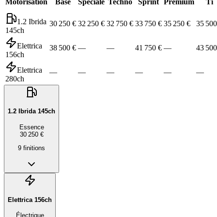
Motorisation
Base
Speciale
Techno
Sprint
Premium
Ti
1.2 Ibrida
30 250 €
32 250 €
32 750 €
33 750 €
35 250 €
35 500
145ch
Elettrica
38 500 €
—
—
41 750 €
—
43 500
156ch
Elettrica
—
—
—
—
—
—
280ch
1.2 Ibrida 145ch
Essence
30 250 €
9
finition
s
Elettrica 156ch
Électrique