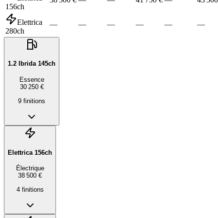
156ch
Elettrica
—
—
—
—
—
—
280ch
1.2 Ibrida 145ch
Essence
30 250 €
9
finition
s
Elettrica 156ch
Électrique
38 500 €
4
finition
s