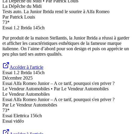
La Dépêche du Midi
• Par
Patrick Louis
La Dépêche du Midi
Tests auto. La Junior Ibrida rend le sourire à Alfa Romeo
Par
Patrick Louis
73
*
Essai
1.2 Ibrida 145ch
Pur produit de la maison Stellantis, la Junior Ibrida a réussi à garder
et afficher les caractéristiques esthétiques de la fameuse marque
italienne. On l’aime d’abord pour son design et puis on apprécie un
peu plus tard ses autres qualités.
Accéder à l'article
Essai
1.2 Ibrida 145ch
Décembre 2025
Essai Alfa Romeo Junior – A ce tarif, pourquoi s'en priver ?
Le Vendeur Automobiles
• Par
Le Vendeur Automobiles
Le Vendeur Automobiles
Essai Alfa Romeo Junior – A ce tarif, pourquoi s'en priver ?
Par
Le Vendeur Automobiles
73
*
Essai
Elettrica 156ch
Essai vidéo