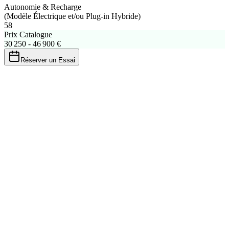
Autonomie & Recharge
(Modèle Électrique et/ou Plug-in Hybride)
58
Prix Catalogue
30 250 - 46 900 €
Réserver un Essai
Bonus/Malus 2026
Malus ecologique
50 € - 75 €
Non eligible au bonus
Poids minimum (
0
kg) superieur au seuil de
2 400
kg.
Calculer precisement
Leasing social 2026