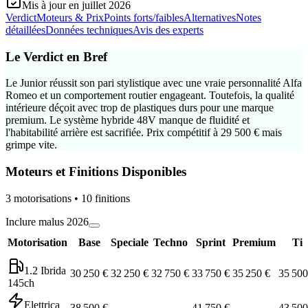
Mis à jour en
juillet 2026
Verdict
Moteurs & Prix
Points forts/faibles
Alternatives
Notes
détaillées
Données techniques
Avis des experts
Le Verdict en Bref
Le Junior réussit son pari stylistique avec une vraie personnalité Alfa
Romeo et un comportement routier engageant. Toutefois, la qualité
intérieure déçoit avec trop de plastiques durs pour une marque
premium. Le système hybride 48V manque de fluidité et
l'habitabilité arrière est sacrifiée. Prix compétitif à 29 500 € mais
grimpe vite.
Moteurs et Finitions Disponibles
3
motorisation
s
•
10
finition
s
Inclure malus 2026
Motorisation
Base
Speciale
Techno
Sprint
Premium
Ti
1.2 Ibrida
30 250 €
32 250 €
32 750 €
33 750 €
35 250 €
35 500
145ch
Elettrica
38 500 €
—
—
41 750 €
—
43 500