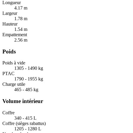
Longueur
4.17
m
Largeur
1.78
m
Hauteur
1.54
m
Empattement
2.56
m
Poids
Poids à vide
1305 - 1490
kg
PTAC
1790 - 1955
kg
Charge utile
465 - 485
kg
Volume intérieur
Coffre
340 - 415
L
Coffre (sièges rabattus)
1205 - 1280
L